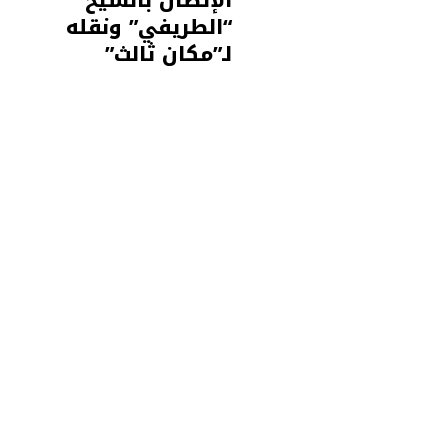
“الطريفي” ونقله
لـ”مكان ثالث”