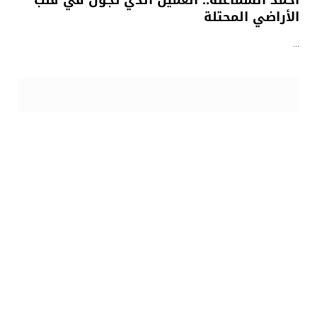
أحمد السماعنة.. العميل الذي تجوّل في قلب
الأراضي المحتلة
…
9 نوفمبر، 2025
الهدهد
رجل العلم والقرآن.. الذي لم يسكت عن خيانة
الحكام لغزة