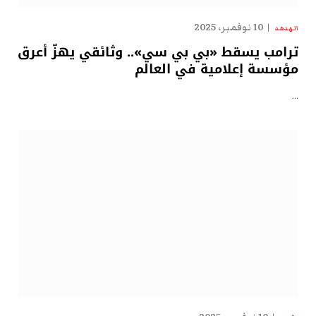
10 نوفمبر، 2025
الهدهد
ترامب يسقط «بي بي سي».. وثائقي يهزّ أعرق
مؤسسة إعلامية في العالم
…