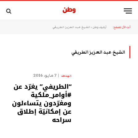
أنت الآن تتصفح:
أرشيف وطن
»
الشيخ عبد العزيز الطريفي
الشيخ عبد العزيز الطريفي
7 مايو، 2016
الهدهد
“الطريفي” يغرّد عن
#أوامر_ملكية
ومغرّدون يتساءلون
عن إمكانيّة إطلاق
سراحه