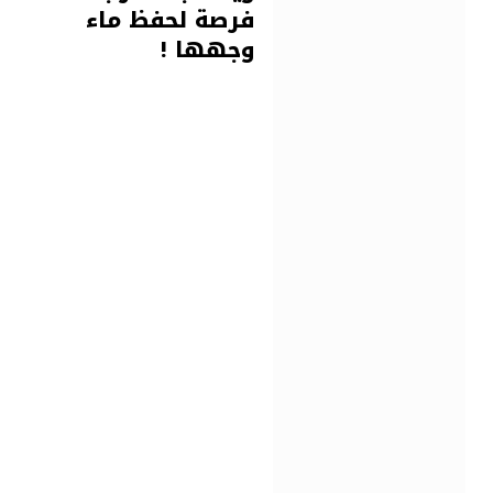
فرصة لحفظ ماء
وجهها !