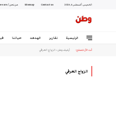
الخميس, أغسطس 6, 2026
Contact us
Sitemap
من نحن / Who we are
الرئيسية
تقارير
الهدهد
حياتنا
فيد
أنت الآن تتصفح:
أرشيف وطن
»
الزواج العرفي
الزواج العرفي