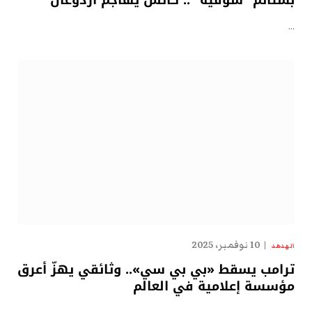
بشتائم “سوقيّة” .. كاتس يهاجم أردوغان
…
10 نوفمبر، 2025
الهدهد
ترامب يسقط «بي بي سي».. وثائقي يهزّ أعرق
مؤسسة إعلامية في العالم