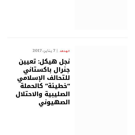
7 يناير، 2017
الهدهد
نجل هيكل: تعيين
جنرال باكستاني
للتحالف الإسلامي
“خطيئة” كالحملة
الصليبية والاحتلال
الصهيوني