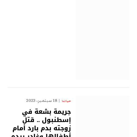
18 سبتمبر، 2023
حياتنا
جريمة بشعة في
إسطنبول .. قتل
زوجته بدم بارد أمام
أطفالها وغادر بيده