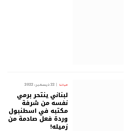
22 ديسمبر، 2022
حياتنا
لبناني ينتحر برمي
نفسه من شرفة
مكتبه في اسطنبول
وردة فعل صادمة من
زميله!