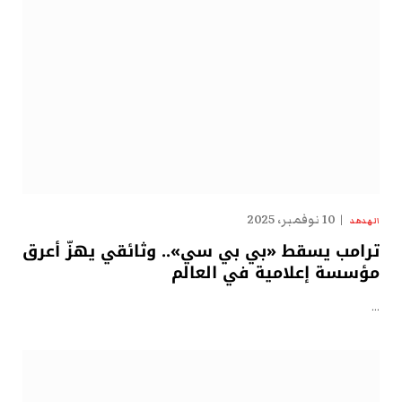
10 نوفمبر، 2025
الهدهد
ترامب يسقط «بي بي سي».. وثائقي يهزّ أعرق
مؤسسة إعلامية في العالم
…