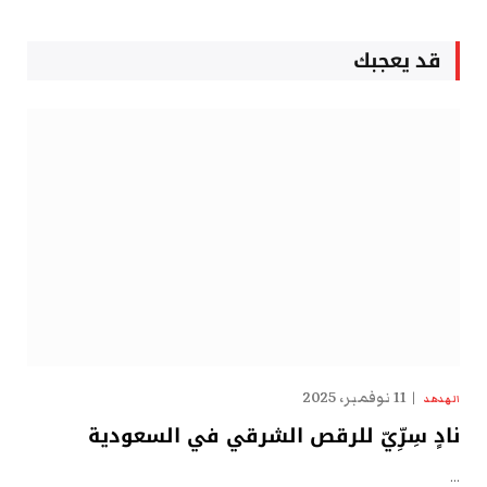
قد يعجبك
11 نوفمبر، 2025
الهدهد
نادٍ سِرِّيّ للرقص الشرقي في السعودية
…