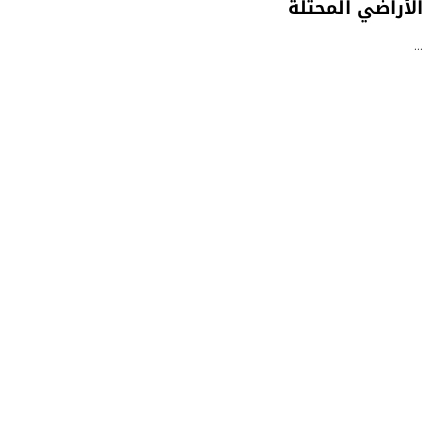
الأراضي المحتلة
…
9 نوفمبر، 2025
الهدهد
رجل العلم والقرآن.. الذي لم يسكت عن خيانة
الحكام لغزة