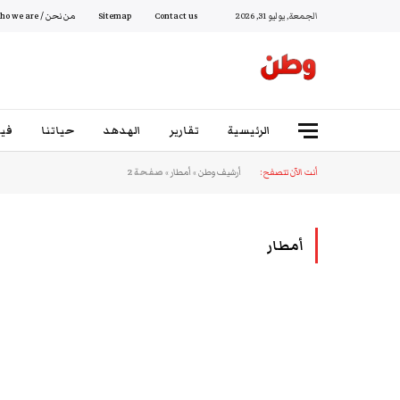
الجمعة, يوليو 31, 2026
Contact us
Sitemap
من نحن / Who we are
الرئيسية
تقارير
الهدهد
حياتنا
فيد
أنت الآن تتصفح:
أرشيف وطن
»
أمطار
»
صفحة 2
أمطار