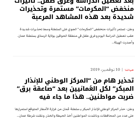
بعد تعطيل الدراسة وغرق طفل.. تأثيرات
منخفض “المكرمات” مستمرة وتحذيرات
شديدة بعد هذه المشاهد المرعبة
وطن- تستمر تأثيرات منخفض “المكرمات” الجوي على السلطنة وسط تحذيرات شديدة
عقب تعطيل الدراسة اليوم وغرق طفل في منطقة الحوقين بولاية الرستاق⁩ بسلطنة عمان.
وأصدرت الهيئة…
10 نوفمبر، 2019
حياتنا
تحذير هام من “المركز الوطني للإنذار
المبكر” لكل العُمانيين بعد “صاعقة برق”
ضربت مواطنين.. هذا ما جاء فيه
وطن- حذر المركز الوطني للإنذار المبكر بـ سلطنة عُمان من غزارة الأمطار المتوقع استمرارها
على عدد من المحافظات، وناشدت المواطنين أخذ الحيطة والخذر. ونقلت شرطة عمان…