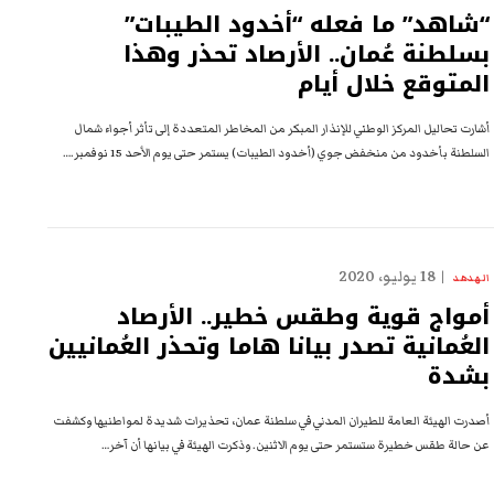
“شاهد” ما فعله “أخدود الطيبات”
بسلطنة عُمان.. الأرصاد تحذر وهذا
المتوقع خلال أيام
أشارت تحاليل المركز الوطني للإنذار المبكر من المخاطر المتعددة إلى تأثر أجواء شمال
السلطنة بأخدود من منخفض جوي (أخدود الطيبات) يستمر حتى يوم الأحد 15 نوفمبر.…
18 يوليو، 2020
الهدهد
أمواج قوية وطقس خطير.. الأرصاد
العُمانية تصدر بيانا هاما وتحذر العُمانيين
بشدة
أصدرت الهيئة العامة للطيران المدني في سلطنة عمان، تحذيرات شديدة لمواطنيها وكشفت
عن حالة طقس خطيرة ستستمر حتى يوم الاثنين. وذكرت الهيئة في بيانها أن آخر…