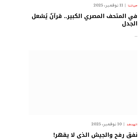
11 نوفمبر، 2025
حياتنا
في المتحف المصري الكبير.. قرآنٌ يُشعل
الجدل
…
10 نوفمبر، 2025
الهدهد
نفق رفح والجيش الذي لا يقهر!