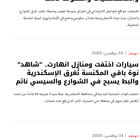
اشتعلت مواقع التواصل الاجتماعي في العراق بموجة غضب واسعة، عقب غرق الشوارع
والمنازل جراء مياه الأمطار وسط تخاذل حكومي واضح في الأزمة وانهيار البنية التحتية
المعنية…
20 نوفمبر، 2020
الهدهد
سيارات اختفت ومنازل انهارت.. “شاهد”
نوة باقي المكنسة تُغرق الإسكندرية
والبط يسبح في الشوارع والسيسي نائم
انتشلت قوات الحماية المدنية في محافظة الاسكندرية، جثة سيدة عمرها 58 عاماً، من تحت
أنقاض عقار منهار في منطقة حي الجمرك، الامر الذي رفع عدد ضحايا…
14 نوفمبر، 2020
الهدهد