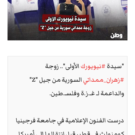
"سيدة
#نيويورك
الأولى".. زوجة
#زهران_ممداني
السورية من جيل "Z"
والداعمة لـ غـ.ز.ة وفلسـ.طين.
درست الفنون الإعلامية في جامعة فرجينيا
كومنولث في قطر، قبل انتقالها إلى أمريكا