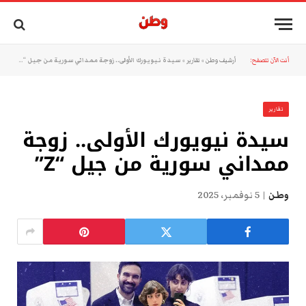
أنت الآن تتصفح:
أرشيف وطن
»
تقارير
»
سيدة نيويورك الأولى.. زوجة ممداني سورية من جيل “Z”
تقارير
سيدة نيويورك الأولى.. زوجة
ممداني سورية من جيل “Z”
وطن
5 نوفمبر، 2025