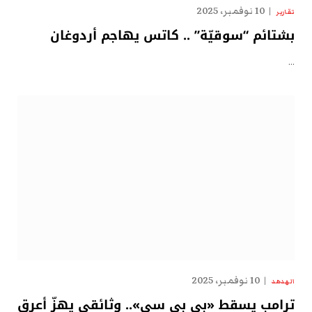
10 نوفمبر، 2025
تقارير
بشتائم “سوقيّة” .. كاتس يهاجم أردوغان
…
10 نوفمبر، 2025
الهدهد
ترامب يسقط «بي بي سي».. وثائقي يهزّ أعرق