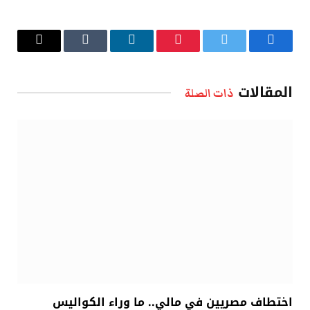
فيسبوك
تويتر
بينتيريست
لينكدإن
Tumblr
البريد
الإلكتروني
المقالات
ذات الصلة
اختطاف مصريين في مالي.. ما وراء الكواليس