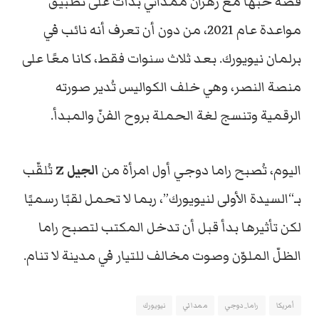
قصة حبها مع زهران ممداني بدأت على تطبيق
مواعدة عام 2021، من دون أن تعرف أنه نائب في
برلمان نيويورك. بعد ثلاث سنوات فقط، كانا معًا على
منصة النصر، وهي خلف الكواليس تُدير صورته
الرقمية وتنسج لغة الحملة بروح الفنّ والمبدأ.
اليوم، تُصبح راما دوجي أول امرأة من
الجيل Z
تُلقّب
بـ“السيدة الأولى لنيويورك”، ربما لا تحمل لقبًا رسميًا
لكن تأثيرها بدأ قبل أن تدخل المكتب لتصبح راما
الظلّ الملوّن وصوت مخالف للتيار في مدينة لا تنام.
أمريكا
راما_دوجي
ممداني
نيويورك