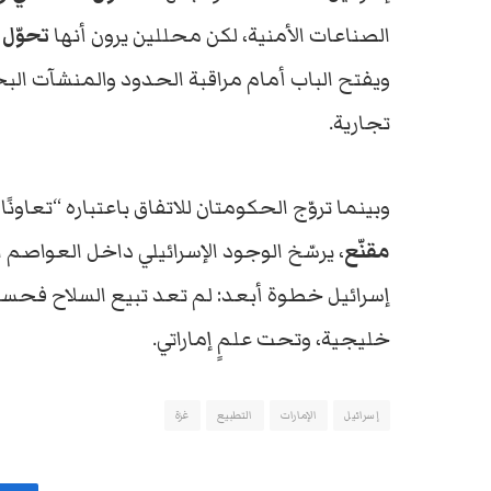
الصناعات الأمنية، لكن محللين يرون أنها
تحوّل 
ويفتح الباب أمام مراقبة الحدود والمنشآت ال
تجارية.
وبينما تروّج الحكومتان للاتفاق باعتباره “تعاونً
مقنّع
، يرسّخ الوجود الإسرائيلي داخل العواصم ا
إسرائيل خطوة أبعد: لم تعد تبيع السلاح فحس
خليجية، وتحت علمٍ إماراتي.
إسرائيل
الإمارات
التطبيع
غزة