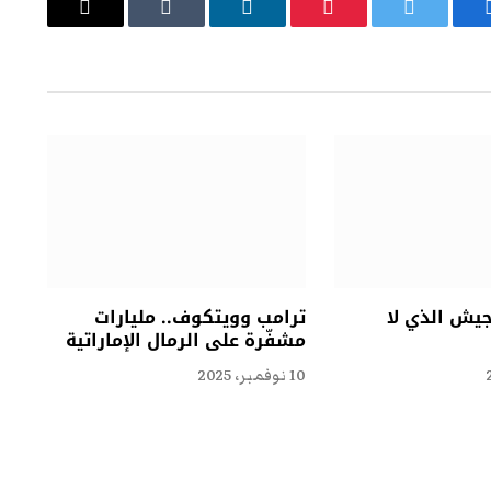
يسبوك
تويتر
بينتيريست
لينكدإن
Tumblr
البريد
الإلكتروني
جيش الذي لا
ترامب وويتكوف.. مليارات
مشفّرة على الرمال الإماراتية
10 نوفمبر، 2025