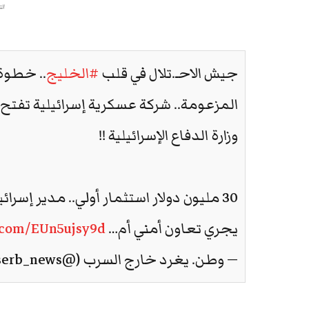
ال
جيش الاحـ.تلال في قلب
#الخليج
.. خطوة 
المزعومة.. شركة عسكرية إسرائيلية تفتح
وزارة الدفاع الإسرائيلية !!
30 مليون دولار استثمار أولي.. مدير إسرا
يجري تعاون أمني أم…
r.com/EUn5ujsy9d
— وطن. يغرد خارج السرب (@watanserb_news)