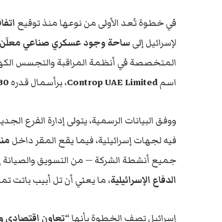
في خطوة تُعد الأولى من نوعها منذ توقيع
اتفا
لإسرائيل إلى
ساحة وجود عسكري صناعي معلَن
المتخصصة في أنظمة المراقبة والتجسس الكهرو
اسم
Controp UAE Limited
، برأسمال قدره
30 مليون دول
ووفق البيانات الرسمية، يتولى إدارة الفرع الجد
فيه لجهات إسرائيلية، فيما يقع المقر داخل
منط
جميع أنشطة الشركة — من التسويق والصيانة 
الدفاع الإسرائيلية
، ما يعني أن تل أبيب باتت تمت
إسرائيل تصف الخطوة بأنها
“تعاون اقتصادي و