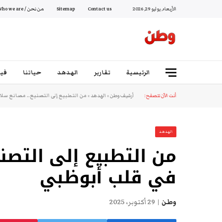
الأربعاء, يوليو 29, 2026
Contact us
Sitemap
من نحن / Who we are
الرئيسية
تقارير
الهدهد
حياتنا
فيد
أنت الآن تتصفح:
أرشيف وطن
»
الهدهد
»
من التطبيع إلى التصنيع.. مصانع سلاح
الهدهد
من التطبيع إلى التصني
في قلب أبوظبي
وطن
29 أكتوبر، 2025