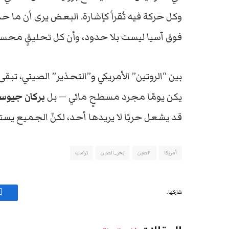
وكل حركة فيه تُقرأ كإشارة. البعض يرى أن ما 
فوق آسيا ليست بلا حدود، وأن كل تحليقٍ محس
بين “الروتين” الأمريكي و”التحذير” الصيني، تبق
يكن يومًا مجرد مسطحٍ مائي — بل
بركان جيوس
قد يشعل حربًا لا يريدها أحد، لكنّ الجميع يستع
أمريكا
الصين
بحر_الصين
ترامب
شاركها.
ف