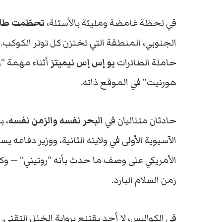
في لحظة غامضة ومليئة بالأسئلة،
تحطّمت طائ
الجنوبي، المنطقة التي تختزن كل توتر الكوكب.
حاملة الطائرات
يو إس إس نيميتز
أثناء مهمة “
هورنيت” في الموقع ذاته.
حادثان متتاليان في
البحر نفسه والزمن نفسه
، ب
الآسيوية الأولى في ولايته الثانية، ووزير دفاعه 
الأمريكي على وصف ما حدث بأنه “روتيني” — وكأ
زمن السلام البارد.
في الكواليس، لا أحد يقتنع برواية الخلل التقني.