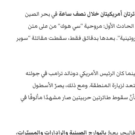
رتان أمريكيتان خلال نصف ساعة
في بحر الصين
 الحادث الأول: مروحية “سي هوك” من على متن
روتينية”. بعدها بدقائق فقط، سقطت مقاتلة “سوبر
ينما كان الرئيس الأمريكي دونالد ترامب في جولته
يستعد لزيارة المنطقة. ومع ذلك، يصرّ الأسطول
نّ سقوط طائرتين حربيتين صار مشهدًا مألوفًا في
 فالبحر يعجّ
بالبوارج الصينية والرادارات والمسيّرات
،