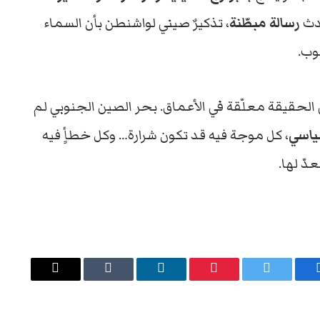
حدث
رسالة مبطّنة
، تذكيرٌ صيني لواشنطن بأن السماء
وب.
ى الحقيقة معلّقة في الأعماق. بحر الصين الجنوبي لم
ياسي
، كل موجة فيه قد تكون شرارة… وكل خطأٍ فيه
دّ لها.
يسبوك
تويتر
بينتيريست
لينكدإن
Tumblr
البريد
الإلكتروني