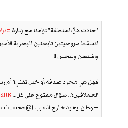
د
"حادث هزّ المنطقة" تزامنا مع زيارة
#ترا
لتسقط مروحيتين تابعتين للبحرية الأمير
واشنطن وبيجين !!
فهل هي مجرد صدفة أو خلل تقني؟ أم رسا
العملاقين؟.. سؤال مفتوح على كل…
eSItK
— وطن. يغرد خارج السرب (@watanserb_news)