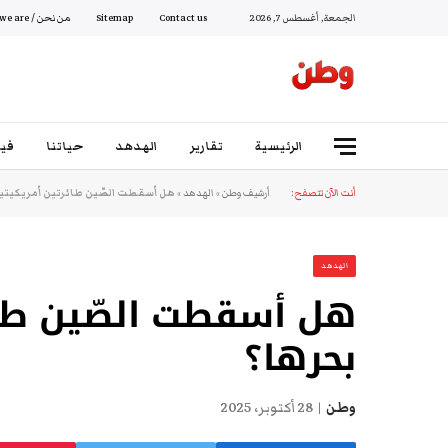
الجمعة, أغسطس 7, 2026
Contact us
Sitemap
من نحن / Who we are
الرئيسية
تقارير
الهدهد
حياتنا
فيد
أنت الآن تتصفح:
أرشيف وطن
»
الهدهد
»
هل أسقطت الصّين طائرتين أمريكيتي
الهدهد
هل أسقطت الصّين طائ
بحرها؟
وطن
28 أكتوبر، 2025