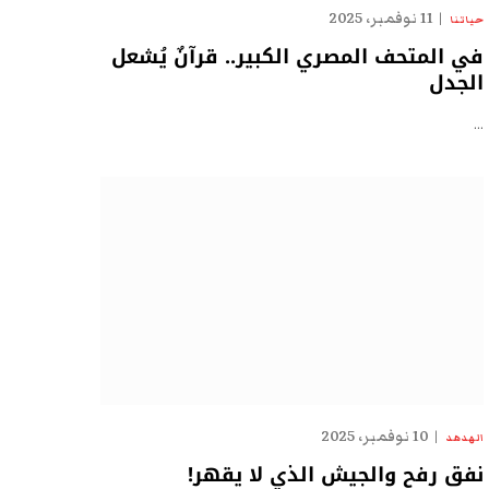
11 نوفمبر، 2025
حياتنا
في المتحف المصري الكبير.. قرآنٌ يُشعل
الجدل
…
10 نوفمبر، 2025
الهدهد
نفق رفح والجيش الذي لا يقهر!