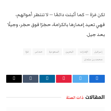
لكن غزة — كما أثبتت دائمًا — لا تنتظر أموالهم،
فهي تعيد إعمارها بالكرامة، حجَرًا فوق حجَر، وجيلًا
بعد جيل.
إسرائيل
الإمارات
البحرين
السعودية
حماس
غزة
محمد بن سلمان
فيسبوك
تويتر
بينتيريست
لينكدإن
Tumblr
البريد
الإلكتروني
المقالات
ذات الصلة