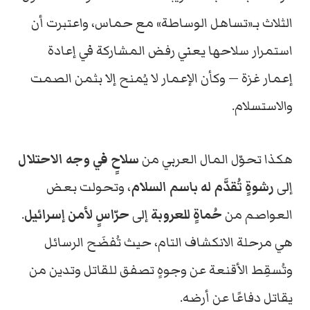
الثلاث بـ«تساهل الوساطة» مع حماس، واعتبرت أن
استمرار سلاحها يعني رفض المشاركة في إعادة
إعمار غزة — وكأن الإعمار لا يُمنح إلا بثمن الصمت
والاستسلام.
هكذا تحوّل المال العربي من
سلاحٍ في وجه الاحتلال
إلى
رشوةٍ تُقدَّم له باسم السلام
، وتحولت بعض
العواصم من
حُماةٍ للعروبة
إلى
حرّاسٍ لأمن إسرائيل
.
هي مرحلة الانكشاف التام، حيث تُفضَح الرسائل
وتُسقِط الأقنعة عن وجوهٍ تصفق للقاتل وتدين من
يقاتل دفاعًا عن أرضه.