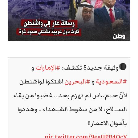
🔴وثيقة جديدة تكشف:
#الإمارات
و
#السعودية
و
#البحرين
اشتكوا لواشنطن
لأنّ حـ،م،،اس لم تهزم بعد .. غضبوا من بقاء
الســ.لاح، لا من سقوط الشـ.هد!ء .. وهددوا
بأموال الاعمار!!
pic.twitter.com/9eaHPB4OcY