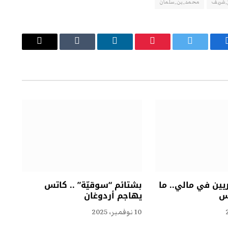
_شريف
محمد_بن_سلمان
يسبوك
تويتر
بينتيريست
لينكدإن
Tumblr
البريد
الإلكتروني
ين في مالي.. ما
بشتائم “سوقيّة” .. كاتس
يس
يهاجم أردوغان
10 نوفمبر، 2025