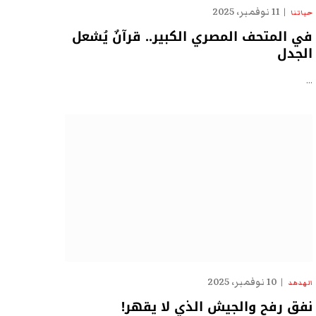
11 نوفمبر، 2025
حياتنا
في المتحف المصري الكبير.. قرآنٌ يُشعل
الجدل
…
10 نوفمبر، 2025
الهدهد
نفق رفح والجيش الذي لا يقهر!