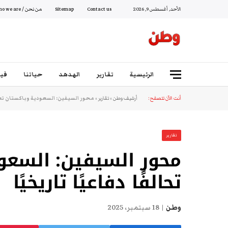
الأحد, أغسطس 9, 2026
Contact us
Sitemap
من نحن / Who we are
الرئيسية
تقارير
الهدهد
حياتنا
فيد
أنت الآن تتصفح:
أرشيف وطن
»
تقارير
»
محور السيفين: السعودية وباكستان تعلنا
تقارير
محور السيفين: السعود
تحالفًا دفاعيًا تاريخيًا
وطن
18 سبتمبر، 2025