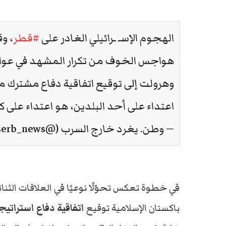
الهجوم الإسـ ـرائيلي الغادر على
#قطر
، و
هواجس الخوف من تكرار المشهد في عواص
وهرولت إلى توقيع اتفاقية دفاع مشترك 
اعتداء على أحد البلدين، هو اعتداء على ك
— وطن. يغرد خارج السرب (@watanserb_news)
في خطوة تعكس تحوّلًا نوعيًا في العلاقات الثن
باكستان الإسلامية توقيع
اتفاقية دفاع استراتيج