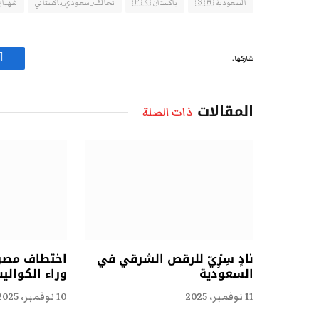
السعودية 🇸🇦
باكستان 🇵🇰
تحالف_سعودي_باكستاني
شهباز
شاركها.
ف
المقالات
ذات الصلة
نادٍ سِرِّيّ للرقص الشرقي في
اختطاف مصري
السعودية
وراء الكوال
11 نوفمبر، 2025
10 نوفمبر، 2025