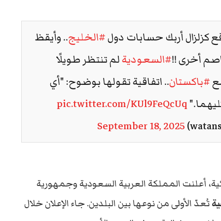
قع كزلزال أربك حسابات دول
#الخليج
.. وأيقظ
م أخرى !!
#السعودية
لم تنتظر طويلًا
مع
#باكستان
.. اتفاقية تقولها بوضوح: "أي
ليهما."
pic.twitter.com/KUl9FeQcUq
September 18, 2025
ائية، أعلنت المملكة العربية السعودية وجمهورية
ية
تُعدّ الأولى من نوعها بين البلدين. جاء الإعلان خلال