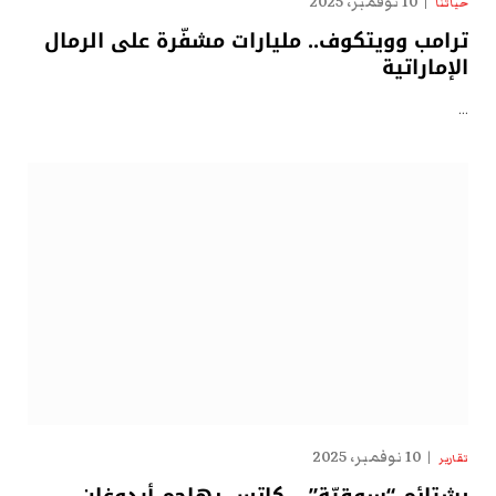
10 نوفمبر، 2025
حياتنا
ترامب وويتكوف.. مليارات مشفّرة على الرمال
الإماراتية
…
10 نوفمبر، 2025
تقارير
بشتائم “سوقيّة” .. كاتس يهاجم أردوغان