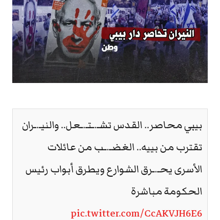
بيبي محاصر.. القدس تشـ.ـتـ.ـعل.. والنيـ.ـران
تقترب من بييه.. الغضـ.ـب من عائلات
الأسرى يحـ.ـرق الشوارع ويطرق أبواب رئيس
الحكومة مباشرة
pic.twitter.com/CcAKVJH6E6