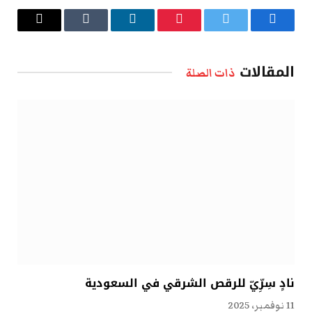
فيسبوك
تويتر
بينتيريست
لينكدإن
Tumblr
البريد
الإلكتروني
المقالات
ذات الصلة
نادٍ سِرِّيّ للرقص الشرقي في السعودية
11 نوفمبر، 2025