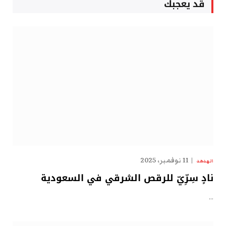
قد يعجبك
11 نوفمبر، 2025
الهدهد
نادٍ سِرِّيّ للرقص الشرقي في السعودية
…