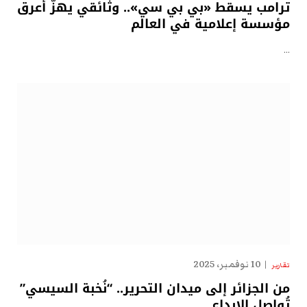
ترامب يسقط «بي بي سي».. وثائقي يهزّ أعرق
مؤسسة إعلامية في العالم
…
10 نوفمبر، 2025
تقارير
من الجزائر إلى ميدان التحرير.. “نُخبة السيسي”
تُواصل الإبداع