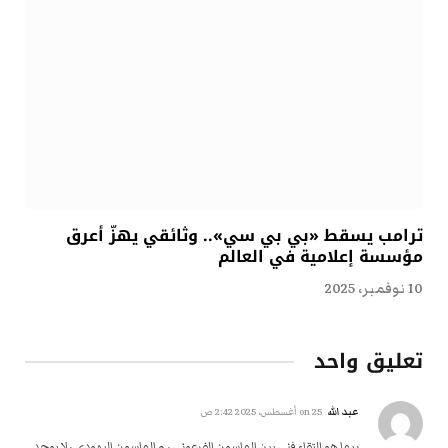
ترامب يسقط «بي بي سي».. وثائقي يهزّ أعرق
مؤسسة إعلامية في العالم
10 نوفمبر، 2025
تعليق واحد
عبد الله
on
25 أغسطس، 2025 2:42 ص
ربما هو إلتقاء فني بين الماسون الفرعوني ، و الماسون اليهودي ، لا يوجد