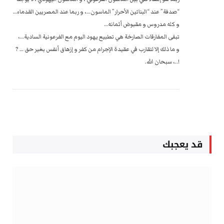
“صدفة” عند “البنائين الأحرار” الماسون…، و ربما عند المصريين القدماء…
و كله مدروس و مقبوض أثمانه…
تبقى المفارقات الصارخة هي تطبيع يهود اليوم مع الفرعونية السادية…،
و ما ذلك إلا لتقارب في عقيدة الإجرام من كفر و إزهاق أنفس بغير حق … ?
!..، سبحان الله.‏‎ ‎
قد يعجبك