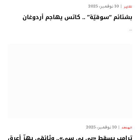
10 نوفمبر، 2025
تقارير
بشتائم “سوقيّة” .. كاتس يهاجم أردوغان
…
10 نوفمبر، 2025
الهدهد
ترامب يسقط «بي بي سي».. وثائقي يهزّ أعرق