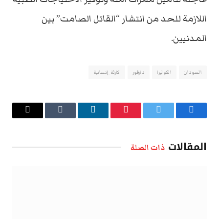
اللازمة للحد من انتشار “القاتل الصامت” بين
المدنيين.
السودان
الكوليرا
دارفور
كارثة_إنسانية
فيسبوك
تويتر
بينتيريست
لينكدإن
Tumblr
البريد
الإلكتروني
المقالات
ذات الصلة