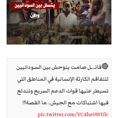
🔴قاتـ.ـل صامت يتوحش بين السودانيين
لتتفاقم الكارثة الإنسانية في المناطق التي
تسيطر عليها قوات الدعم السريع وتندلع
فيها اشتباكات مع الجيش.. ما القصة؟!
pic.twitter.com/VC4he0WUlc