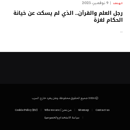
9 نوفمبر، 2025
الهدهد
رجل العلم والقرآن.. الذي لم يسكت عن خيانة
الحكام لغزة
…
© 2026 جميع الحقوق محفوظة. وطن يغرد خارج السرب
Contact us
Sitemap
من نحن / Who we are
Cookie Policy (EU)
سياسة الاستخدام والخصوصية