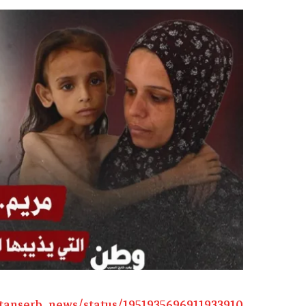
atanserb_news/status/1951935696911933910