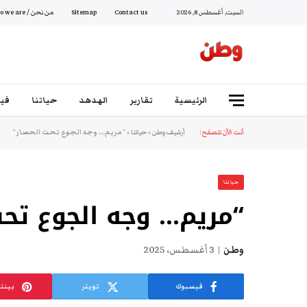
السبت, أغسطس 8, 2026
Contact us
Sitemap
من نحن / Who we are
الرئيسية
تقارير
الهدهد
حياتنا
فيد
أنت الآن تتصفح:
أرشيف وطن
»
حياتنا
»
“مريم… وجه الجوع تحت الحصار”
حياتنا
“مريم… وجه الجوع تحت
وطن
3 أغسطس، 2025
فيسبوك
تويتر
بينت