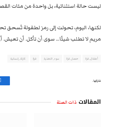
ليست حالة استثنائية، بل واحدة من مئات الق
لكنها، اليوم، تحولت إلى رمز لطفولة تُسحق ت
مريم لا تطلب شيئًا… سوى أن تأكل. أن تعيش. أن 
أطفال_غزة
حصار_غزة
سوء_التغذية
غزة
كارثة_إنسانية
شاركها.
ف
المقالات
ذات الصلة