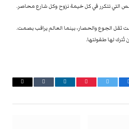
صص التي تتكرر في كل خيمة نزوح وكل شارع محاصر.
حت ثقل الجوع والحصار، بينما العالم يراقب بصمت.
تُترك لها طفولتها.
يسبوك
تويتر
بينتيريست
لينكدإن
Tumblr
البريد
الإلكتروني