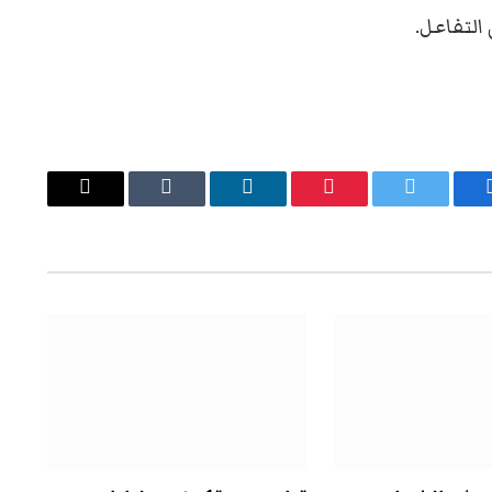
التفاعل.
يسبوك
تويتر
بينتيريست
لينكدإن
Tumblr
البريد
الإلكتروني