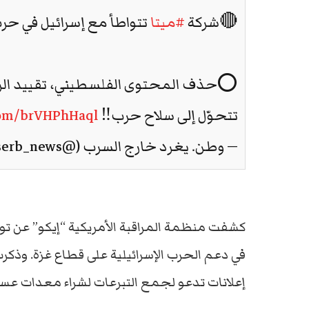
🔴شركة
#ميتا
تتواطأ مع إسرائيل في حرب الإب
⭕حذف المحتوى الفلسطيني، تقييد الرواية
تتحوّل إلى سلاح حرب‼️
.com/brVHPhHaql
— وطن. يغرد خارج السرب (@watanserb_news)
كشفت منظمة المراقبة الأمريكية “إيكو” عن تو
في دعم الحرب الإسرائيلية على قطاع غزة. وذ
إعلانات تدعو لجمع التبرعات لشراء معدات عسكري