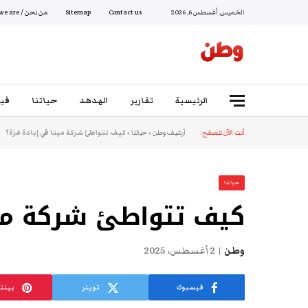
الخميس, أغسطس 6, 2026
Contact us
Sitemap
من نحن / Who we are
الرئيسية
تقارير
الهدهد
حياتنا
فيد
أنت الآن تتصفح:
أرشيف وطن
»
حياتنا
»
كيف تتواطئ شركة ميتا في إبادة غزة؟
حياتنا
كيف تتواطئ شركة ميت
وطن
2 أغسطس، 2025
فيسبوك
تويتر
بينت