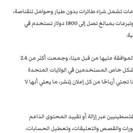
رعات تشمل شراء طائرات بدون طيار وحوامل للقناصة،
إلى جانب مولدات كهربائية لوحدات الجرافات، وتبرعات بمبالغ تصل إلى 1800 دولار تستخدم في
ة.
وقد وثقت المنظمة ما لا يقل عن 117 إعلانًا تم الموافقة عليها من قبل ميتا، وجمعت أكثر من 2.4
بشكل خاص المستخدمين في الولايات المتحدة
 تجني أرباحًا من كل إعلان يُنشر، ما يعني أنها لا
لسطينيين عبر إزالة أو تقييد المحتوى الداعم
رات والقصص والتعليقات، وتعطيل الحسابات،