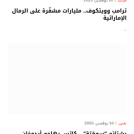
10 نوفمبر، 2025
حياتنا
ترامب وويتكوف.. مليارات مشفّرة على الرمال
الإماراتية
…
10 نوفمبر، 2025
تقارير
بشتائم “سوقيّة” .. كاتس يهاجم أردوغان