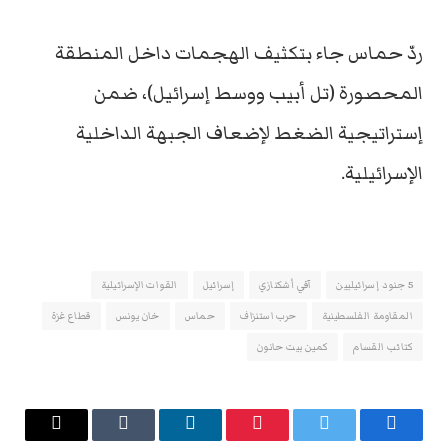
ردّ حماس جاء بتكثيف الهجمات داخل المنطقة
المحصورة (تل أبيب ووسط إسرائيل)، ضمن
إستراتيجية الضغط لإضعاف الجبهة الداخلية
الإسرائيلية.
5 جنود إسرائيليين
آفي أشكنازي
إسرائيل
القوات الإسرائيلية
المقاومة الفلسطينية
حرب استنزاف
حماس
خان يونس
قطاع غزة
كتائب القسام
كمين بيت حانون
فيسبوك
تويتر
بينتيريست
لينكدإن
Tumblr
البريد