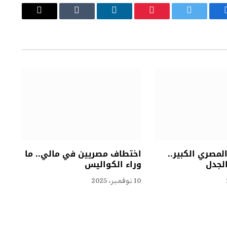
يسبوك
تويتر
بينتيريست
لينكدإن
Tumblr
البريد
الإلكتروني
مصري الكبير..
اختطاف مصريين في مالي.. ما
الجدل
وراء الكواليس
10 نوفمبر، 2025