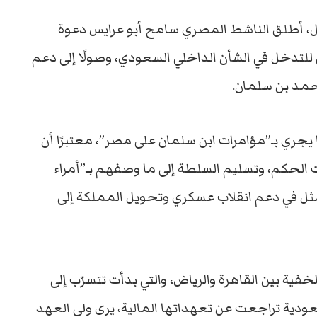
صل، أطلق الناشط المصري سامح أبو عرايس دعوة
للتدخل في الشأن الداخلي السعودي، وصولًا إلى دعم
حمد بن سلمان.
يجري بـ”مؤامرات ابن سلمان على مصر”، معتبرًا أن
 الحكم، وتسليم السلطة إلى ما وصفهم بـ”أمراء
تمثل في دعم انقلاب عسكري وتحويل المملكة إلى
فية بين القاهرة والرياض، والتي بدأت تتسرّب إلى
ودية تراجعت عن تعهداتها المالية، يرى ولي العهد