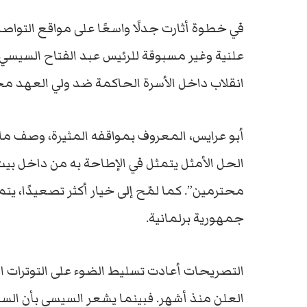
في خطوة أثارت جدلًا واسعًا على مواقع التوا
علنية وغير مسبوقة للرئيس عبد الفتاح السيسي 
انقلاب داخل الأسرة الحاكمة ضد ولي العهد م
أبو عرايس، المعروف بمواقفه المثيرة، وصف ما 
الحل الأمثل يتمثل في الإطاحة به من داخل بيت
محترمين”. كما لمّح إلى خيار أكثر تصعيدًا، ي
جمهورية برلمانية.
التصريحات أعادت تسليط الضوء على التوترات الخ
العلن منذ أشهر. فبينما يشعر السيسي بأن السع