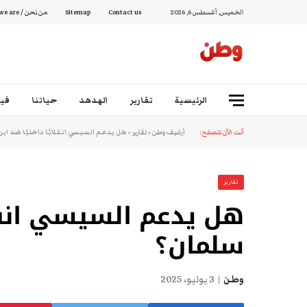
الخميس, أغسطس 6, 2026
Contact us
Sitemap
من نحن / Who we are
الرئيسية
تقارير
الهدهد
حياتنا
فيد
أنت الآن تتصفح:
أرشيف وطن
»
تقارير
»
هل يدعم السيسي انقلابًا داخليًا ضد اب
تقارير
هل يدعم السيسي انقلاب
سلمان؟
وطن
3 يوليو، 2025