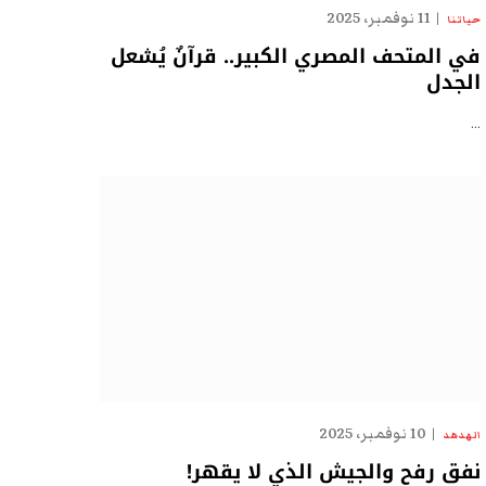
11 نوفمبر، 2025
حياتنا
في المتحف المصري الكبير.. قرآنٌ يُشعل
الجدل
…
10 نوفمبر، 2025
الهدهد
نفق رفح والجيش الذي لا يقهر!