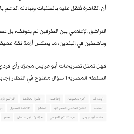
أن القاهرة تُثقل عليه بالطلبات وتبادله الدعم ب
التراشق الإعلامي بين الطرفين لم يتوقف، بل تص
وناشطين في البلدين، ما يعكس أزمة ثقة عميقة
فهل تمثل تصريحات أبو عرايس مجرّد رأي فردي؟
السلطة المصرية؟ سؤال مفتوح في انتظار إجابة ا
أزمة ثقة
أمراء محترمين
إعلاميين
الأسرة الحاكمة
التراشق الإع
السلطة
الشأن الداخلي السعودي
القاهرة
الناشط المصري
بي
سامح أبو عرايس
عبد الفتاح السيسي
مؤامرات ابن سلمان
مصر