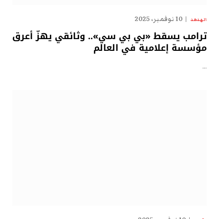
10 نوفمبر، 2025
الهدهد
ترامب يسقط «بي بي سي».. وثائقي يهزّ أعرق
مؤسسة إعلامية في العالم
…