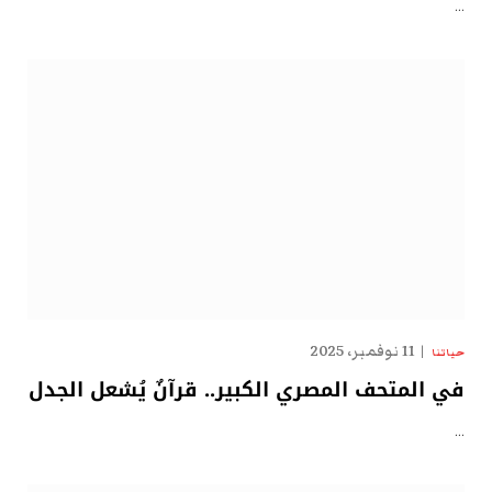
…
11 نوفمبر، 2025
حياتنا
في المتحف المصري الكبير.. قرآنٌ يُشعل الجدل
…