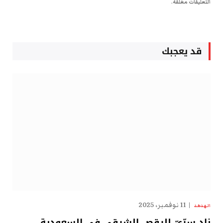
التعليقات مغلقة.
قد يعجبك
11 نوفمبر، 2025
الهدهد
نادٍ سِرِّيّ للرقص الشرقي في السعودية