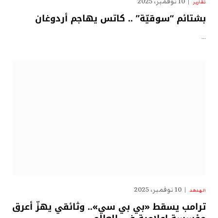
10 نوفمبر، 2025
تقارير
بشتائم “سوقيّة” .. كاتس يهاجم أردوغان
…
10 نوفمبر، 2025
الهدهد
ترامب يسقط «بي بي سي».. وثائقي يهزّ أعرق