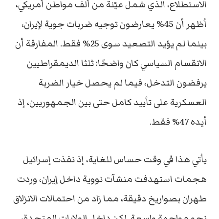
الاستطلاع، الذي شمل عيّنة من ألف مواطن أمريكي،
أظهر أن 45% يعارضون توجيه ضربات جوية لإيران،
بينما لم يؤيد التصعيد سوى 25% فقط. المفارقة أن
الانقسام السياسي كان واضحًا: ثلثا الديمقراطيين
يرفضون التدخل، فيما لم يحصل خيار الضربة
العسكرية على تأييد كامل حتى بين الجمهوريين، إذ
أيده 47% فقط.
يأتي هذا في وقت حساس للغاية، إذ نفذت إسرائيل
هجمات استهدفت منشآت نووية داخل إيران، وردت
طهران بصواريخ دقيقة، مما زاد من احتمالات الانزلاق
نحو مواجهة واسعة. لكن داخل الولايات المتحدة،