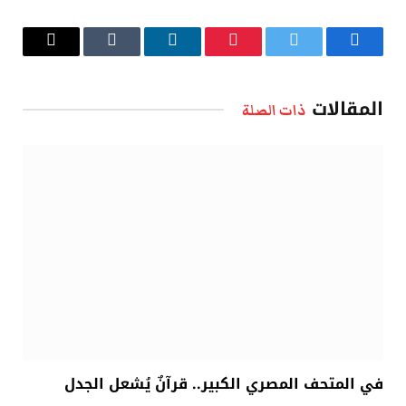
فيسبوك
تويتر
بينتيريست
لينكدإن
Tumblr
البريد
الإلكتروني
المقالات
ذات الصلة
في المتحف المصري الكبير.. قرآنٌ يُشعل الجدل