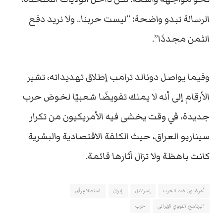
الرسالة تبدو واضحة: “ليست حربنا.. ولا نريد دفع
الثمن مجددًا”.
وفيما يواصل دونالد ترامب إطلاق تهديداته، تشير
الأرقام إلى أنه لا يملك تفويضًا شعبيًا لخوض حرب
جديدة، في وقت يخشى فيه الأمريكيون من تكرار
سيناريو العراق، حيث الكلفة الاقتصادية والبشرية
كانت باهظة ولا تزال آثارها قائمة.
أمركييون ضد الحرب
إسرائيل
إيران
استطلاع رأي
البرنامج النووي الإيراني
حرب