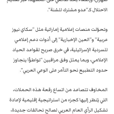
الاحتلال كـ”عدو مشترك للسُنة”.
وتحوّلت منصات إعلامية إماراتية مثل “سكاي نيوز
عربية” و”العين الإخبارية” إلى أدوات دعم إعلامي
للسردية الإسرائيلية، في خرق صريح لقواعد الحياد
الإعلامي، وبما يمثل وفق مراقبين “تواطؤًا يتجاوز
حدود التطبيع نحو التآمر على الوعي العربي”.
المخاوف تتصاعد من اتساع رقعة هذه الحملات،
التي يُنظر إليها كجزء من استراتيجية إقليمية لإعادة
تشكيل الرأي العام العربي لصالح تحالفات جديدة،