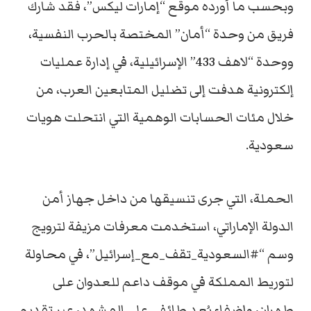
وبحسب ما أورده موقع “إمارات ليكس”، فقد شارك
فريق من وحدة “أمان” المختصة بالحرب النفسية،
ووحدة “لاهف 433” الإسرائيلية، في إدارة عمليات
إلكترونية هدفت إلى تضليل المتابعين العرب، من
خلال مئات الحسابات الوهمية التي انتحلت هويات
سعودية.
الحملة، التي جرى تنسيقها من داخل جهاز أمن
الدولة الإماراتي، استخدمت معرفات مزيفة لترويج
وسم “#السعودية_تقف_مع_إسرائيل”، في محاولة
لتوريط المملكة في موقف داعم للعدوان على
طهران، وإضفاء بُعد طائفي على المشهد، عبر تقديم