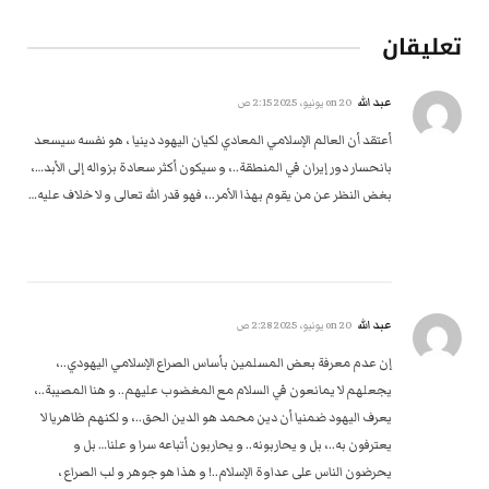
تعليقان
عبد الله
on
20 يونيو، 2025 2:15 ص
أعتقد أن العالم الإسلامي المعادي لكيان اليهود دينيا ، هو نفسه سيسعد
بانحسار دور إيران في المنطقة..، و سيكون أكثر سعادة بزواله إلى الأبد…،
بغض النظر عن من يقوم بهذا الأمر..، فهو قدر الله تعالى و لا خلاف عليه…
عبد الله
on
20 يونيو، 2025 2:28 ص
إن عدم معرفة بعض المسلمين بأساس الصراع الإسلامي اليهودي..،
يجعلهم لا يمانعون في السلام مع المغضوب عليهم.. و هنا المصيبة..،‏‎
يعرف اليهود ضمنيا أن دين محمد هو الدين الحق..، و لكنهم ظاهريا لا
يعترفون به..، بل و يحاربونه.. و يحاربون أتباعه سرا و علنا… بل و
يحرضون الناس على عداوة الإسلام..! و هذا هو جوهر و لب الصراع ،