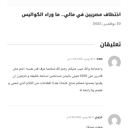
اختطاف مصريين في مالي.. ما وراء الكواليس
10 نوفمبر، 2025
تعليقان
Sam
on
6 يونيو، 2025 1:24 ص
يا جماعه والله عيب عليكم .رحم الله شخصا عرف قدر نفسه .انتم مش
قادرين على 1200 حوثى باليمن مسلحين اسلحه خفيفه و تترجون ان
يقبلوا يعملوا معكم صلح .فلماذا هذة الفقاعات من الكلام الذى معنى و
طعم ولا رائحه له
غزاوي
on
9 يونيو، 2025 8:34 م
مجرد تساؤل