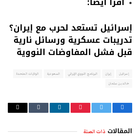
اقرأ أيضا:
إسرائيل تستعد لحرب مع إيران؟
تدريبات عسكرية ورسائل نارية
قبل فشل المفاوضات النووية
إسرائيل
إيران
البرنامج النووي الإيراني
السعودية
الولايات المتحدة
خالد بن سلمان
فيسبوك
تويتر
بينتيريست
لينكدإن
Tumblr
البريد
الإلكتروني
المقالات
ذات الصلة