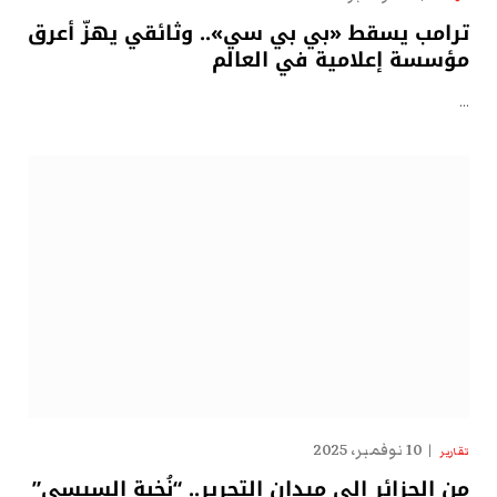
ترامب يسقط «بي بي سي».. وثائقي يهزّ أعرق
مؤسسة إعلامية في العالم
…
10 نوفمبر، 2025
تقارير
من الجزائر إلى ميدان التحرير.. “نُخبة السيسي”