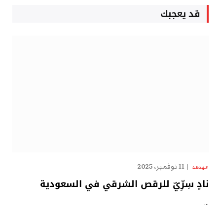
قد يعجبك
11 نوفمبر، 2025
الهدهد
نادٍ سِرِّيّ للرقص الشرقي في السعودية
…