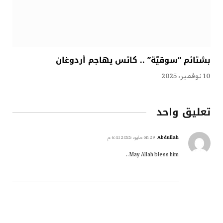
بشتائم “سوقيّة” .. كاتس يهاجم أردوغان
10 نوفمبر، 2025
تعليق واحد
Abdullah
on
29 مايو، 2025 6:41 م
May Allah bless him..