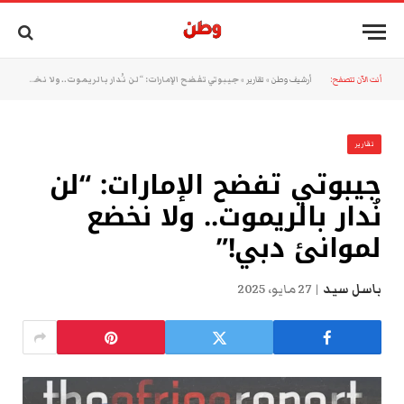
أنت الآن تتصفح:
أرشيف وطن
»
تقارير
»
جيبوتي تفضح الإمارات: “لن نُدار بالريموت.. ولا نخضع لموانئ دبي!”
تقارير
جيبوتي تفضح الإمارات: “لن
نُدار بالريموت.. ولا نخضع
لموانئ دبي!”
باسل سيد
27 مايو، 2025