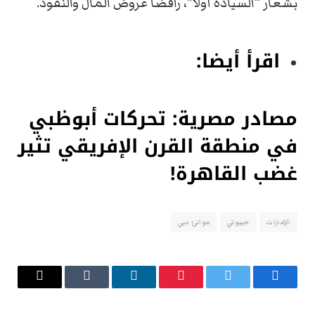
بشعار “السيادة أولًا”، رافضًا عروض المال والنفوذ.
اقرأ أيضا:
مصادر مصرية: تحركات أبوظبي
في منطقة القرن الإفريقي تثير
غضب القاهرة!
الإمارات
جيبوتي
موانئ دبي
فيسبوك
تويتر
بينتيريست
لينكدإن
Tumblr
البريد
الإلكتروني