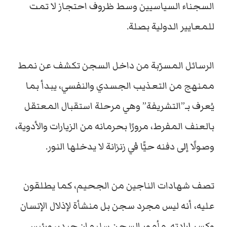
السجناء
السياسيين
وسط
ظروف
احتجاز
لا
تمت
للمعايير
الدولية
بصلة.
الرسائل
المسرّبة
من
داخل
السجن
تكشف
عن
نمط
ممنهج
من
التعذيب
الجسدي
والنفسي،
يبدأ
بما
يُعرف
بـ”
التشريفة”
وهي
مرحلة
استقبال
المعتقل
بالعنف
المفرط،
مرورًا
بحرمانه
من
الزيارات
والأدوية،
وصولًا
إلى
دفنه
حيًّا
في
زنزانة
لا
يدخلها
النور.
تصف
شهادات
الناجين
من
الجحيم،
كما
يطلقون
عليه،
أنه
ليس
مجرد
سجن
بل
منشأة
لإذلال
الإنسان
وكسر
إرادته.
مأمور
السجن
سليمان
حيدر،
ورئيس