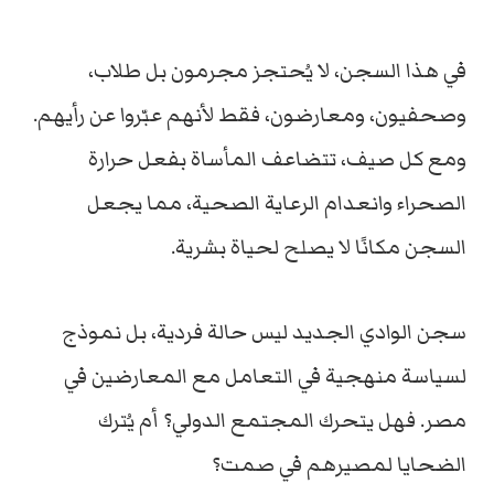
في
هذا
السجن،
لا
يُحتجز
مجرمون
بل
طلاب،
وصحفيون،
ومعارضون،
فقط
لأنهم
عبّروا
عن
رأيهم.
ومع
كل
صيف،
تتضاعف
المأساة
بفعل
حرارة
الصحراء
وانعدام
الرعاية
الصحية،
مما
يجعل
السجن
مكانًا
لا
يصلح
لحياة
بشرية.
سجن
الوادي
الجديد
ليس
حالة
فردية،
بل
نموذج
لسياسة
منهجية
في
التعامل
مع
المعارضين
في
مصر.
فهل
يتحرك
المجتمع
الدولي؟
أم
يُترك
الضحايا
لمصيرهم
في
صمت؟