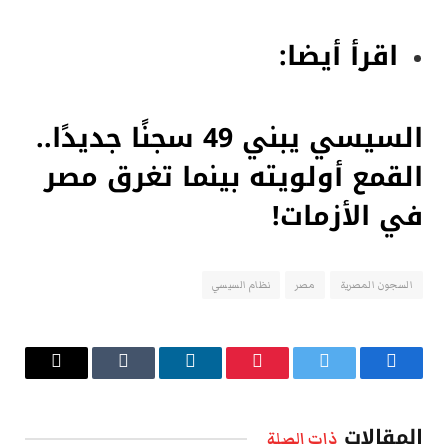
اقرأ أيضا:
السيسي يبني 49 سجنًا جديدًا..
القمع أولويته بينما تغرق مصر
في الأزمات!
السجون المصرية
مصر
نظام السيسي
فيسبوك
تويتر
بينتيريست
لينكدإن
Tumblr
البريد
الإلكتروني
المقالات
ذات الصلة