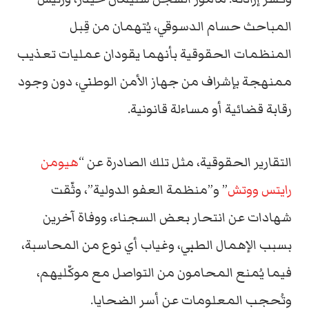
المباحث
حسام
الدسوقي،
يُتهمان
من
قِبل
المنظمات
الحقوقية
بأنهما
يقودان
عمليات
تعذيب
ممنهجة
بإشراف
من
جهاز
الأمن
الوطني،
دون
وجود
رقابة
قضائية
أو
مساءلة
قانونية.
التقارير
الحقوقية،
مثل
تلك
الصادرة
عن “
هيومن
رايتس
ووتش
”
و”
منظمة
العفو
الدولية”،
وثّقت
شهادات
عن
انتحار
بعض
السجناء،
ووفاة
آخرين
بسبب
الإهمال
الطبي،
وغياب
أي
نوع
من
المحاسبة،
فيما
يُمنع
المحامون
من
التواصل
مع
موكّليهم،
وتُحجب
المعلومات
عن
أسر
الضحايا.