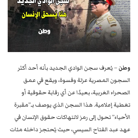
وطن
–
يُعرف
سجن
الوادي
الجديد
بأنه
أحد
أكثر
السجون
المصرية
عزلة
وقسوة،
ويقع
في
عمق
الصحراء
الغربية،
بعيدًا
عن
أي
رقابة
حقوقية
أو
تغطية
إعلامية.
هذا
السجن
الذي
يوصف
بـ”
مقبرة
الأحياء”
تحول
إلى
رمز
لانتهاكات
حقوق
الإنسان
في
عهد
عبد
الفتاح
السيسي،
حيث
يُحتجز
داخله
مئات