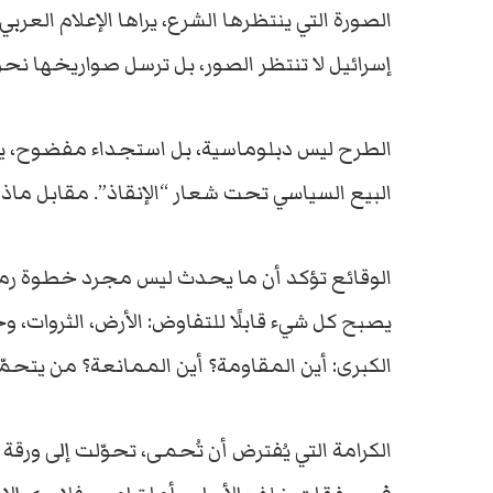
الصورة
التي
ينتظرها
الشرع،
يراها
الإعلام
العربي
إسرائيل
لا
تنتظر
الصور،
بل
ترسل
صواريخها
نحو
الطرح
ليس
دبلوماسية،
بل
استجداء
مفضوح
،
ي
البيع
السياسي
تحت
شعار “
الإنقاذ”.
مقابل
ماذا
الوقائع
تؤكد
أن
ما
يحدث
ليس
مجرد
خطوة
رم
يصبح
كل
شيء
قابلًا
للتفاوض:
الأرض،
الثروات،
وح
الكبرى:
أين
المقاومة؟
أين
الممانعة؟
من
يتحمّ
الكرامة
التي
يُفترض
أن
تُحمى،
تحوّلت
إلى
ورقة