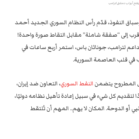
فتح أبواب دمشق لترامب
سباق
النفوذ،
قدّم
رأس
النظام
السوري
الجديد
أحمد
قرب
إلى “
صفقة
شاملة”
مقابل
التقاط
صورة
واحدة!
داعم
لترامب،
جوناثان
باس،
استمر
أربع
ساعات
في
ب
في
قلب
العاصمة
السورية.
المطروح
يتضمن
النفط
السوري
،
التعاون
ضد
إيران،
ا
لتقديم
كل
شيء
في
سبيل
إعادة
تأهيل
نظامه
دوليًا،
بي
أو
الدوحة.
المكان
لا
يهم..
المهم
أن
تُلتقط