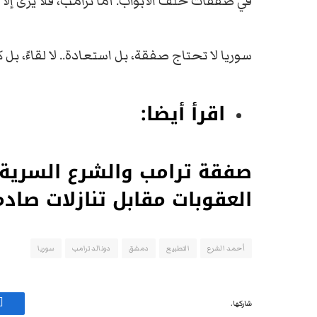
في
صفقات
خلف
الأبواب.
أما
ترامب،
فلا
يرى
إلا
سوريا
لا
تحتاج
صفقة،
بل
استعادة..
لا
لقاءً،
بل
ك
اقرأ أيضا:
صفقة ترامب والشرع السرية
العقوبات مقابل تنازلات صادم
أحمد الشرع
التطبيع
دمشق
دونالد ترامب
سوريا
شاركها.
ف