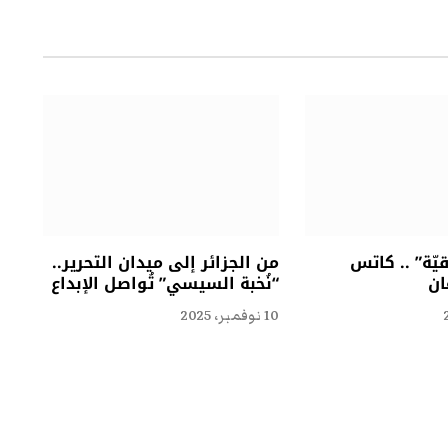
الإلكتروني
ّة” .. كاتس
من الجزائر إلى ميدان التحرير..
ان
“نُخبة السيسي” تُواصل الإبداع
10 نوفمبر، 2025