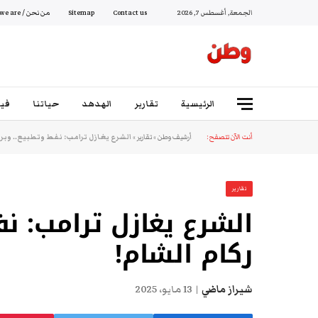
الجمعة, أغسطس 7, 2026
Contact us
Sitemap
من نحن / Who we are
الرئيسية
تقارير
الهدهد
حياتنا
فيد
أنت الآن تتصفح:
أرشيف وطن
»
تقارير
»
الشرع يغازل ترامب: نفط وتطبيع.. وبرج
تقارير
الشرع يغازل ترامب: ن
ركام الشام!
شيراز ماضي
13 مايو، 2025