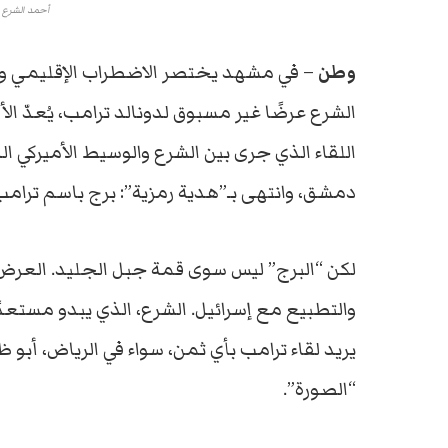
أحمد الشرع ي
وطن
–
في
مشهد
يختصر
الاضطراب
الإقليمي
و
الشرع
عرضًا
غير
مسبوق
لدونالد
ترامب،
يُعدّ
الأ
اللقاء
الذي
جرى
بين
الشرع
والوسيط
الأميركي
ال
دمشق،
وانتهى
بـ”
هدية
رمزية”:
برج
باسم
ترام
لكن “
البرج”
ليس
سوى
قمة
جبل
الجليد.
العرض
والتطبيع
مع
إسرائيل
.
الشرع،
الذي
يبدو
مستعدً
يريد
لقاء
ترامب
بأي
ثمن
،
سواء
في
الرياض،
أبو
ظ
“
الصورة”.