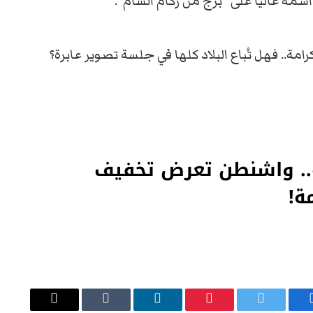
اسمه
عاليًا
على “
برج
من
ركام
الشام”.
رامة..
فهل
تُباع
البلاد
كلها
في
جلسة
تصوير
عابرة؟
.. واشنطن تعرض تخفيف
ة!
يسبوك
تويتر
بينتيريست
لينكدإن
Tumblr
البريد