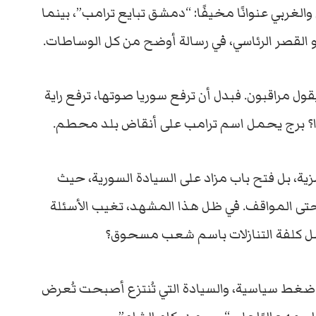
والغربي
عنوانًا
مخيفًا:
“
دمشق
تبايع
ترامب”،
بينما
القصر
الرئاسي،
في
رسالة
أوضح
من
كل
الوساطات.
قول
مراقبون.
فبدل
أن
ترفع
سوريا
صوتها،
ترفع
راية
؟
برج
يحمل
اسم
ترامب
على
أنقاض
بلد
محطم.
زية،
بل
فتح
باب
مزاد
على
السيادة
السورية
،
حيث
تى
المواقف.
في
ظل
هذا
المشهد،
تغيب
الأسئلة
ل
كلفة
التنازلات
باسم
شعب
مسحوق؟
ضغط
سياسية،
والسيادة
التي
تُنتزع
أصبحت
تُعرض