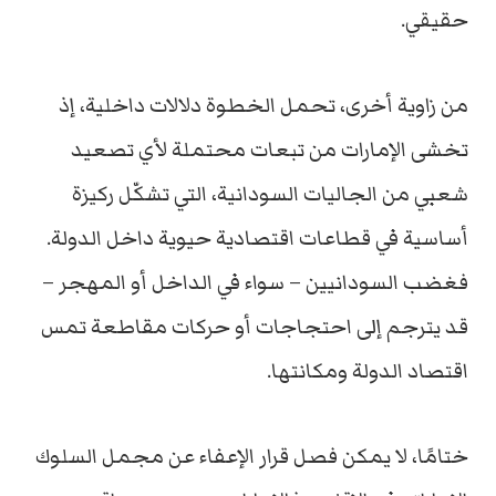
حقيقي.
من
زاوية
أخرى،
تحمل
الخطوة
دلالات
داخلية،
إذ
تخشى
الإمارات
من
تبعات
محتملة
لأي
تصعيد
شعبي
من
الجاليات
السودانية،
التي
تشكّل
ركيزة
أساسية
في
قطاعات
اقتصادية
حيوية
داخل
الدولة.
فغضب
السودانيين –
سواء
في
الداخل
أو
المهجر –
قد
يترجم
إلى
احتجاجات
أو
حركات
مقاطعة
تمس
اقتصاد
الدولة
ومكانتها.
ختامًا،
لا
يمكن
فصل
قرار
الإعفاء
عن
مجمل
السلوك