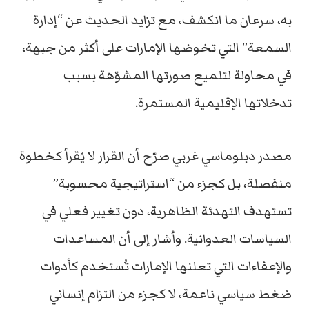
به،
سرعان
ما
انكشف،
مع
تزايد
الحديث
عن
“
إدارة
السمعة”
التي
تخوضها
الإمارات
على
أكثر
من
جبهة،
في
محاولة
لتلميع
صورتها
المشوّهة
بسبب
تدخلاتها
الإقليمية
المستمرة.
مصدر
دبلوماسي
غربي
صرّح
أن
القرار
لا
يُقرأ
كخطوة
منفصلة،
بل
كجزء
من
“
استراتيجية
محسوبة”
تستهدف
التهدئة
الظاهرية،
دون
تغيير
فعلي
في
السياسات
العدوانية.
وأشار
إلى
أن
المساعدات
والإعفاءات
التي
تعلنها
الإمارات
تُستخدم
كأدوات
ضغط
سياسي
ناعمة،
لا
كجزء
من
التزام
إنساني