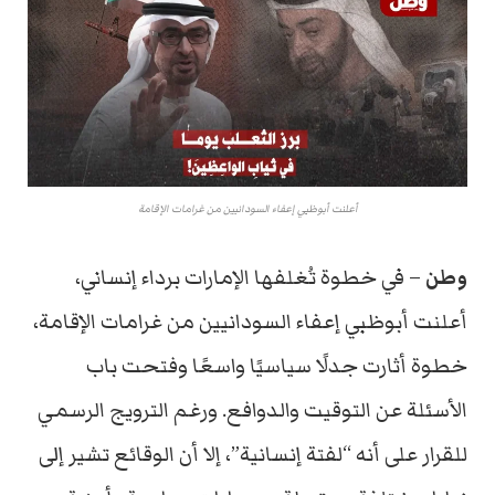
أعلنت أبوظبي إعفاء السودانيين من غرامات الإقامة
وطن
–
في
خطوة
تُغلفها
الإمارات
برداء
إنساني،
أعلنت
أبوظبي
إعفاء
السودانيين
من
غرامات
الإقامة،
خطوة
أثارت
جدلًا
سياسيًا
واسعًا
وفتحت
باب
الأسئلة
عن
التوقيت
والدوافع.
ورغم
الترويج
الرسمي
للقرار
على
أنه “
لفتة
إنسانية”،
إلا
أن
الوقائع
تشير
إلى