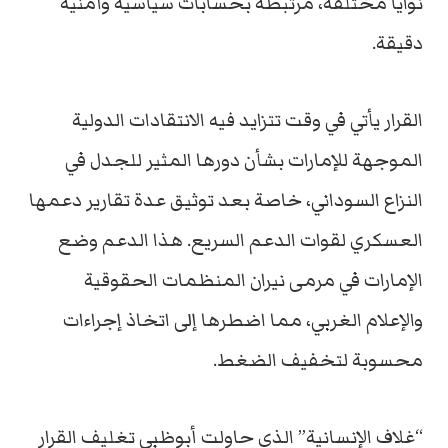
نوايا
مختلفة،
مرتبطة
بحسابات
سياسية
وأمنية
دقيقة.
القرار
يأتي
في
وقت
تتزايد
فيه
الانتقادات
الدولية
الموجهة
للإمارات
بشأن
دورها
المثير
للجدل
في
النزاع
السوداني،
خاصة
بعد
توثيق
عدة
تقارير
دعمها
العسكري
لقوات
الدعم
السريع.
هذا
الدعم
وضع
الإمارات
في
مرمى
نيران
المنظمات
الحقوقية
والإعلام
الغربي،
مما
اضطرها
إلى
اتخاذ
إجراءات
محسوبة
لتخفيف
الضغط.
“
غلاف
الإنسانية”
الذي
حاولت
أبوظبي
تغليف
القرار