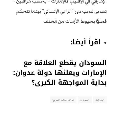
الإماراتي
في
الإقليم،
فالإمارات –
بحسب
مراقبين –
تسعى
للعب
دور “
الراعي
الإنساني”
بينما
تتحكم
فعليًّا
بخيوط
الأزمات
من
الخلف.
اقرأ أيضا:
السودان يقطع العلاقة مع
الإمارات ويعلنها دولة عدوان:
بداية المواجهة الكبرى؟
الإمارات
السودان
قوات الدعم السريع