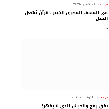
11 نوفمبر، 2025
حياتنا
في المتحف المصري الكبير.. قرآنٌ يُشعل
الجدل
…
10 نوفمبر، 2025
الهدهد
نفق رفح والجيش الذي لا يقهر!