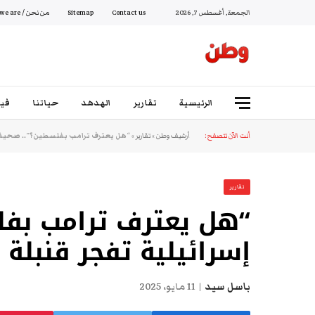
الجمعة, أغسطس 7, 2026
Contact us
Sitemap
من نحن / Who we are
الرئيسية
تقارير
الهدهد
حياتنا
فيد
أنت الآن تتصفح:
أرشيف وطن
»
تقارير
»
“هل يعترف ترامب بفلسطين؟”.. صحيفة إ
تقارير
“هل يعترف ترامب بفل
إسرائيلية تفجر قنبلة م
باسل سيد
11 مايو، 2025