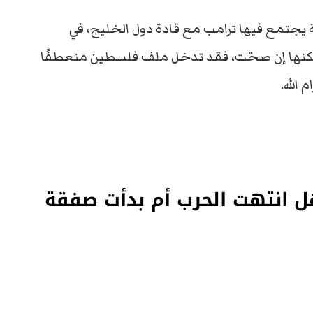
يجتمع
فيها
ترامب
مع
قادة
دول
الخليج،
في
كنها
إن
صحّت،
فقد
تدخل
ملف
فلسطين
منعطفًا
ام
الله
.
ل انتهت الحرب أم بدأت صفقة