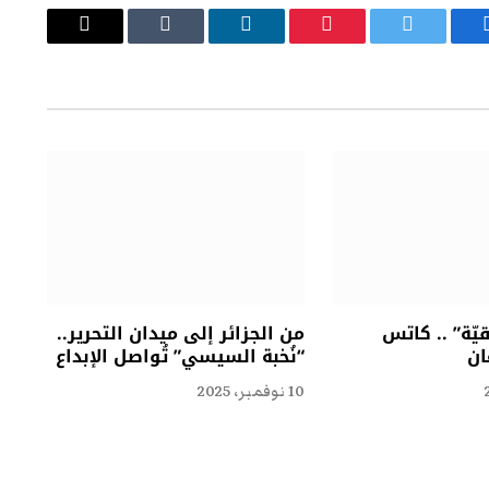
يسبوك
تويتر
بينتيريست
لينكدإن
Tumblr
البريد
الإلكتروني
ّة” .. كاتس
من الجزائر إلى ميدان التحرير..
ان
“نُخبة السيسي” تُواصل الإبداع
10 نوفمبر، 2025