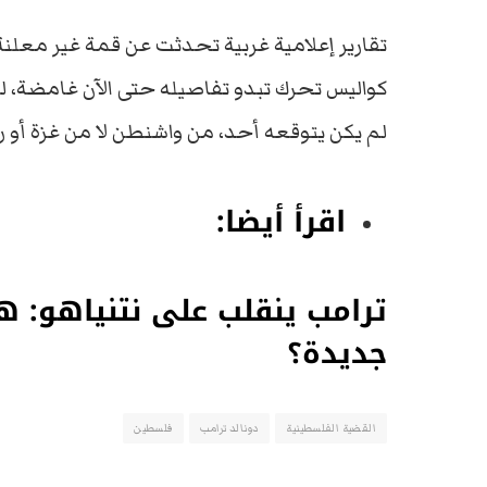
تقارير
إعلامية
غربية
تحدثت
عن
قمة
غير
معلنة
كواليس
تحرك
تبدو
تفاصيله
حتى
الآن
غامضة،
ل
لم
يكن
يتوقعه
أحد،
من
واشنطن
لا
من
غزة
أو
ر
اقرأ أيضا:
ترامب ينقلب على نتنياهو: ه
جديدة؟
القضية الفلسطينية
دونالد ترامب
فلسطين