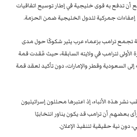
قع
أن
تدفع
به
قوى
خليجية
في
إطار
توسيع
اتفاقيات
إعفاءات
جمركية
للدول
الخليجية
ضمن
الحزمة.
ة
تجمع
ترامب
بزعماء
عرب
يثير
شكوكًا
حول
مدى
رة
الأولى
لترامب
في
ولايته
السابقة،
حيث
عُقدت
قمة
ه
إلى
السعودية
وقطر
والإمارات
،
دون
تأكيد
لعقد
قمة
ب
نشر
هذه
الأنباء،
إذ
اعتبرها
محللون
إسرائيليون
أى
بعضهم
أن
ترامب
قد
يكون
يناور
انتخابيًا
ي،
دون
نية
حقيقية
لتنفيذ
الإعلان.