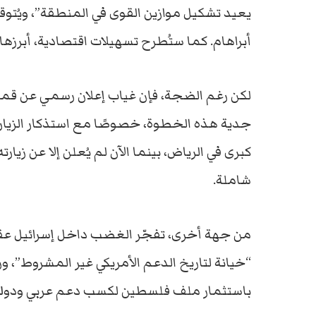
يعيد
تشكيل
موازين
القوى
في
المنطقة”،
ويُتو
أبراهام
.
كما
ستُطرح
تسهيلات
اقتصادية،
أبرزها
لكن
رغم
الضجة،
فإن
غياب
إعلان
رسمي
عن
قم
جدية
هذه
الخطوة،
خصوصًا
مع
استذكار
الزيا
كبرى
في
الرياض،
بينما
الآن
لم
يُعلن
إلا
عن
زيارت
شاملة.
من
جهة
أخرى،
تفجّر
الغضب
داخل
إسرائيل
عق
“
خيانة
لتاريخ
الدعم
الأمريكي
غير
المشروط”،
ور
باستثمار
ملف
فلسطين
لكسب
دعم
عربي
ودول