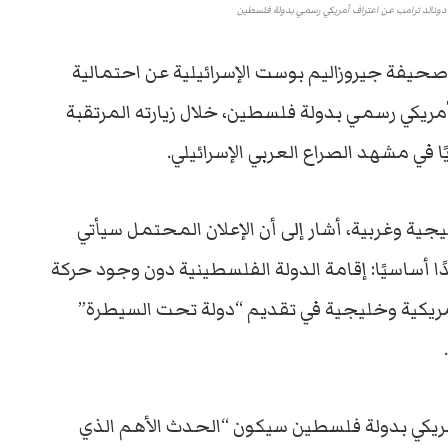
ي دونالد ترامب عن اعتراف أمريكي رسمي بدولة فلسطين
صحيفة
جيروزاليم
بوست
الإسرائيلية
عن
احتمالية
مريكي
رسمي
بدولة
فلسطين
،
خلال
زيارته
المرتقبة
ا
في
مشهد
الصراع
العربي
الإسرائيلي.
يجية
وغربية،
أشار
إلى
أن
الإعلان
المحتمل
سيأتي
ًا
أساسيًا:
إقامة
الدولة
الفلسطينية
دون
وجود
حركة
ريكية
وخليجية
في
تقديم “
دولة
تحت
السيطرة”
ريكي
بدولة
فلسطين
سيكون
“
الحدث
الأهم
الذي