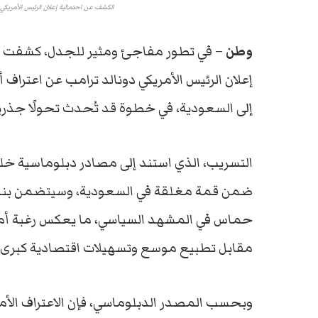
الكشف عن احتمالية إعلان الرئيس الأمريك
وطن
–
في
تطور
مفاجئ
ومثير
للجدل،
كشفت
إعلان
الرئيس
الأمريكي
دونالد
ترامب
عن
اعتراف
أ
إلى
السعودية،
في
خطوة
قد
تُحدث
تحولًا
جذريً
التسريب،
الذي
استند
إلى
مصادر
دبلوماسية
خل
ضمن
قمة
مغلقة
في
السعودية
،
وسيتضمن
بند
حماس
في
المشهد
السياسي
،
ما
يعكس
رغبة
أم
مقابل
تطبيع
موسع
وتسهيلات
اقتصادية
كبرى.
وبحسب
المصدر
الدبلوماسي،
فإن
الاعتراف
الأم