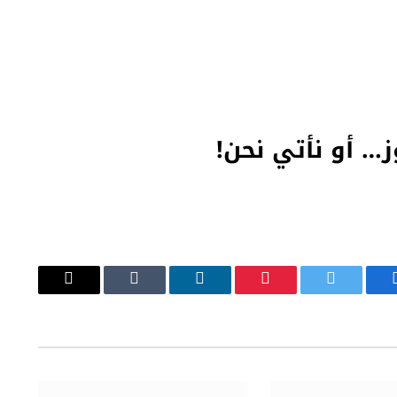
ز… أو نأتي نحن!
يسبوك
تويتر
بينتيريست
لينكدإن
Tumblr
البريد
الإلكتروني