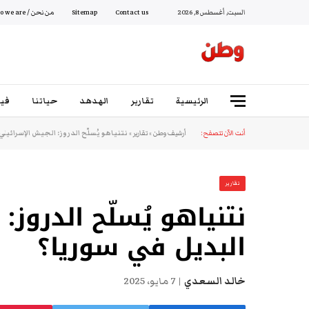
السبت, أغسطس 8, 2026
Contact us
Sitemap
من نحن / Who we are
الرئيسية
تقارير
الهدهد
حياتنا
فيد
أنت الآن تتصفح:
أرشيف وطن
»
تقارير
»
نتنياهو يُسلّح الدروز: الجيش الإسرائيلي
تقارير
نتنياهو يُسلّح الدروز:
البديل في سوريا؟
خالد السعدي
7 مايو، 2025