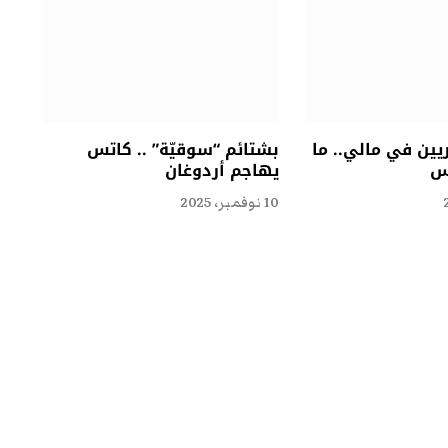
ين في مالي.. ما
بشتائم “سوقيّة” .. كاتس
يس
يهاجم أردوغان
10 نوفمبر، 2025