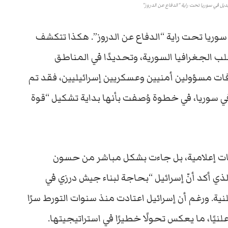
ل في سوريا تحت راية "الدفاع عن الدروز"
يا تحت راية “الدفاع عن الدروز”. هكذا تتكشف
الجغرافيا السورية، وتحديدًا في المناطق
فات مسؤولين أمنيين وعسكريين إسرائيليين، فقد تم
ي سوريا، في خطوة وُصفت بأنها بداية تشكيل “قوة
ت إعلامية، بل جاءت بشكل مباشر من حسون
الذي أكد أنّ إسرائيل “بحاجة لبناء جيش درزي في
نية. ورغم أن إسرائيل اعتادت منذ سنوات التورط سرًا
لنيًا، ما يعكس تحولًا خطيرًا في استراتيجيتها.