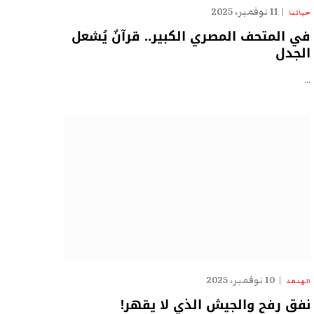
11 نوفمبر، 2025
حياتنا
في المتحف المصري الكبير.. قرآنٌ يُشعل
الجدل
…
10 نوفمبر، 2025
الهدهد
نفق رفح والجيش الذي لا يقهر!