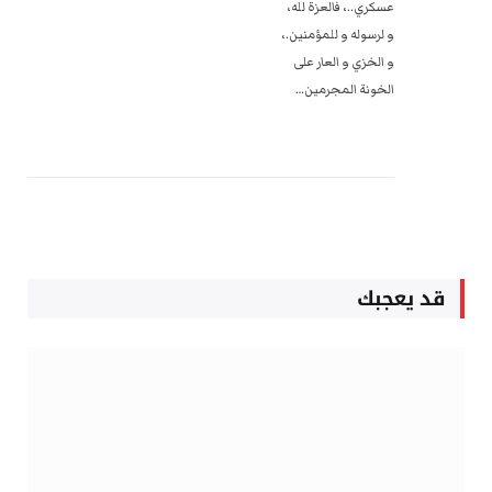
عسكري..، فالعزة لله،
و لرسوله و للمؤمنين.،‏
و الخزي و العار على ‏
الخونة المجرمين…‏‎
‎ ‎
قد يعجبك