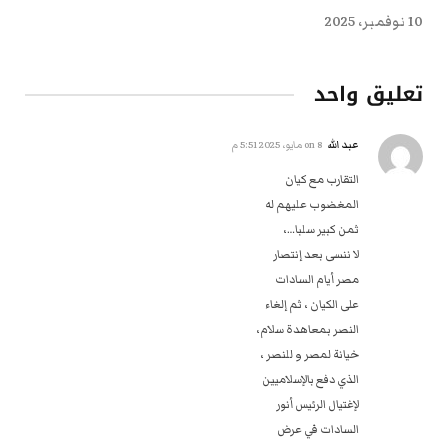
10 نوفمبر، 2025
تعليق واحد
عبد الله
on
8 مايو، 2025 5:51 م
التقارب مع كيان
المغضوب عليهم له
ثمن كبير سلبا…،
لا ننسى بعد إنتصار
مصر أيام السادات
على الكيان ، ثم إلغاء
النصر بمعاهدة سلام،
خيانة لمصر و للنصر ،
الذي دفع بالإسلاميين
لإغتيال الرئيس أنور
السادات في عرض