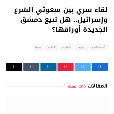
لقاء سري بين مبعوثي الشرع
وإسرائيل.. هل تبيع دمشق
الجديدة أوراقها؟
أحمد الشرع
إسرائيل
الإمارات
التطبيع
سوريا
فيسبوك
تويتر
بينتيريست
لينكدإن
Tumblr
البريد
الإلكتروني
المقالات
ذات الصلة