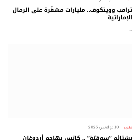
ترامب وويتكوف.. مليارات مشفّرة على الرمال
الإماراتية
…
10 نوفمبر، 2025
تقارير
بشتائم “سوقيّة” .. كاتس يهاجم أردوغان