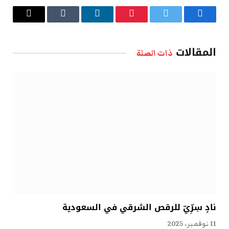
فيسبوك
تويتر
بينتيريست
لينكدإن
Tumblr
البريد
الإلكتروني
المقالات
ذات الصلة
نادٍ سِرِّيّ للرقص الشرقي في السعودية
11 نوفمبر، 2025