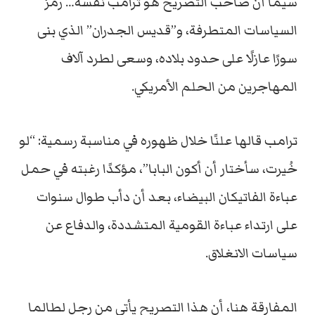
سيما أن صاحب التصريح هو ترامب نفسه… رمز
السياسات المتطرفة، و”قديس الجدران” الذي بنى
سورًا عازلًا على حدود بلاده، وسعى لطرد آلاف
المهاجرين من الحلم الأمريكي.
ترامب قالها علنًا خلال ظهوره في مناسبة رسمية: “لو
خُيرت، سأختار أن أكون البابا”، مؤكدًا رغبته في حمل
عباءة الفاتيكان البيضاء، بعد أن دأب طوال سنوات
على ارتداء عباءة القومية المتشددة، والدفاع عن
سياسات الانغلاق.
المفارقة هنا، أن هذا التصريح يأتي من رجل لطالما