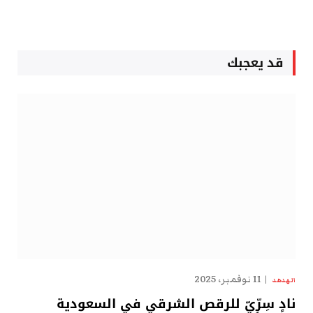
قد يعجبك
11 نوفمبر، 2025
الهدهد
نادٍ سِرِّيّ للرقص الشرقي في السعودية