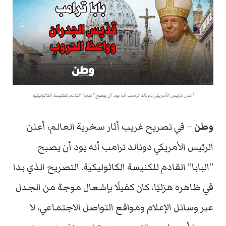
أعلن الرئيس الأمريكي دونالد ترامب أنه يود أن يصبح "البابا" القادم للكنيسة الكاثوليكية
وطن
– في تصريح غريب أثار سخرية العالم، أعلن
الرئيس الأمريكي دونالد ترامب أنه يود أن يصبح
“البابا” القادم للكنيسة الكاثوليكية. التصريح الذي بدا
في ظاهره هزليًا، كان كفيلًا بإشعال موجة من الجدل
عبر وسائل الإعلام ومواقع التواصل الاجتماعي، لا