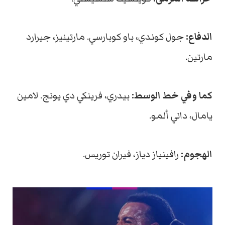
الدفاع:
جول كوندي، باو كوبارسي. مارتينيز، جيرارد
مارتين.
كما وفي خط الوسط:
بيدري، فرينكي دي يونج. لامين
يامال، داني ألمو.
الهجوم:
رافينياز دياز، فيران توريس.