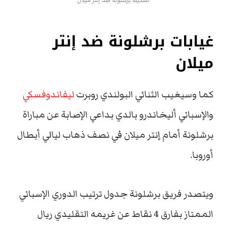
تشكيلة برشلونة ضد إنتر ميلان
غيابات برشلونة ضد إنتر
ميلان
كما وسيغيب الثنائي البولندي روبرت
ليفاندوفسكي
والإسباني أليخاندرو بالدي بداعي الإصابة عن مباراة
برشلونة أمام إنتر ميلان في نصف ذهاب ليالي أبطال
أوروبا.
ويتصدر فريق برشلونة جدول ترتيب الدوري الإسباني
الممتاز بفارق 4 نقاط عن غريمه التقليدي ريال