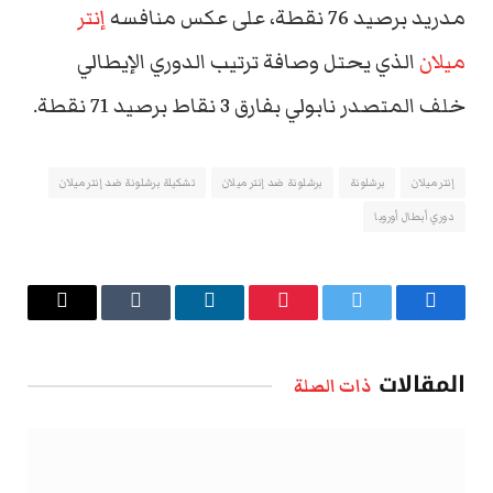
مدريد برصيد 76 نقطة، على عكس منافسه
إنتر
ميلان
الذي يحتل وصافة ترتيب الدوري الإيطالي
خلف المتصدر نابولي بفارق 3 نقاط برصيد 71 نقطة.
إنتر ميلان
برشلونة
برشلونة ضد إنتر ميلان
تشكيلة برشلونة ضد إنتر ميلان
دوري أبطال أوروبا
فيسبوك
تويتر
بينتيريست
لينكدإن
Tumblr
البريد
الإلكتروني
المقالات
ذات الصلة