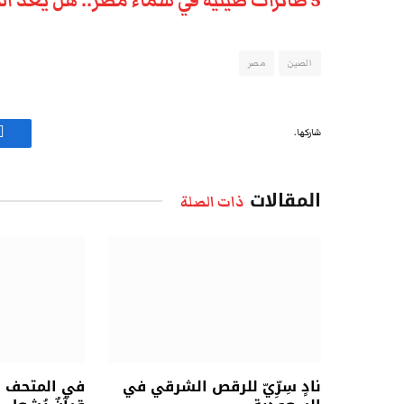
5 طائرات صينية في سماء مصر.. هل يُعدّ السيسي لحرب جديدة؟
الصين
مصر
شاركها.
ف
المقالات
ذات الصلة
نادٍ سِرِّيّ للرقص الشرقي في
في المتحف ال