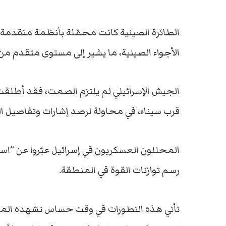
الطائرة الصينية كانت محمّلة بأنظمة متقدمة ل
الأجواء الصينية، ما يشير إلى مستوى متقدم من ا
الجيش الإسرائيلي لم يلتزم الصمت، فقد أطلق
قرب سيناء، في محاولة لرصد إشارات وتفاصيل ال
المحللون العسكريون في إسرائيل عبّروا عن “است
رسم توازنات القوة في المنطقة.
تأتي هذه التطورات في وقت حساس تشهده المنط