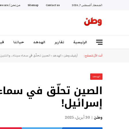
الجمعة, أغسطس 7, 2026
Contact us
Sitemap
من نحن / Who we are
الرئيسية
تقارير
الهدهد
حياتنا
فيد
أنت الآن تتصفح:
أرشيف وطن
»
الهدهد
»
الصين تحلّق في سماء سيناء.. والتنين 
الهدهد
الصين تحلّق في سماء س
إسرائيل!
وطن
30 أبريل، 2025