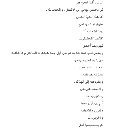
البائد ، أكثر الأمور هي
في تحسن يومي إلى الأفضل.. و الحمد لله ،
أما هذا الجرذ الخائن
سارق البلد ، و الذي
يريد الإيحاء بأنه
“الأسد” الحقيقي.. ،
فهو أيضا أحمق
و يفعل أسوأ مما ندد به هو من قبل، بعد هجمات الساحل و ما خلفت
من ردود فعل عنيفة و
ضحايا.. ، هو عمليا
يجازف بطائفته ، ‏‎
و يقودهم إلى الهلاك ،
و لا أسف على من
يستجيب له.. ،
ألم يرى أن روسيا
و إيران و الإمارات
و آخرين…..
لم يستطيعوا فعل