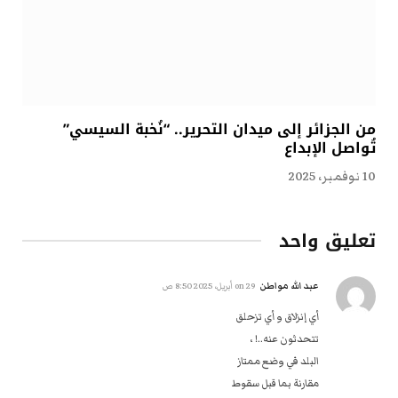
من الجزائر إلى ميدان التحرير.. “نُخبة السيسي”
تُواصل الإبداع
10 نوفمبر، 2025
تعليق واحد
عبد الله مواطن
on
29 أبريل، 2025 8:50 ص
أي إنزلاق و أي تزحلق
تتحدثون عنه..! ،
البلد في وضع ممتاز
مقارنة بما‎ ‎قبل سقوط