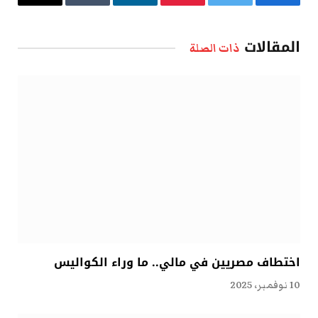
فيسبوك
تويتر
بينتيريست
لينكدإن
Tumblr
البريد
الإلكتروني
المقالات
ذات الصلة
اختطاف مصريين في مالي.. ما وراء الكواليس
10 نوفمبر، 2025