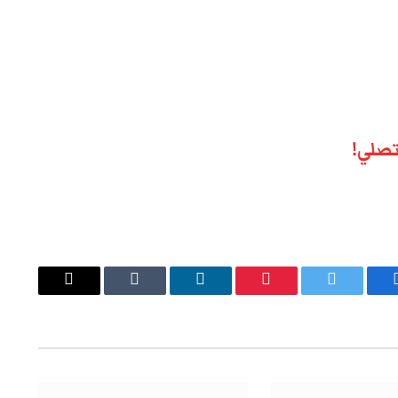
تصلي!
يسبوك
تويتر
بينتيريست
لينكدإن
Tumblr
البريد
الإلكتروني