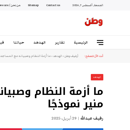
الجمعة, أغسطس 7, 2026
Contact us
Sitemap
من نحن / Who we are
الرئيسية
تقارير
الهدهد
حياتنا
فيد
أنت الآن تتصفح:
أرشيف وطن
»
الهدهد
»
ما أزمة النظام وصبيانه مع المساجد؟.
الهدهد
ما أزمة النظام وصبيان
منير نموذجًا
رفيف عبدالله
29 أبريل، 2025