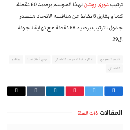
ترتيب
دوري روشن
لهذا الموسم برصيد 60 نقطة.
كما و بفارق 8 نقاط عن منافسه الاتحاد متصدر
جدول الترتيب برصيد 68 نقطة مع نهاية الجولة
ال29.
النصر السعودي
تذاكر مباراة النصر ضد كاواساكي
دوري أبطال آسيا
رونالدو
كاواساكي
فيسبوك
تويتر
بينتيريست
لينكدإن
Tumblr
البريد
الإلكتروني
المقالات
ذات الصلة