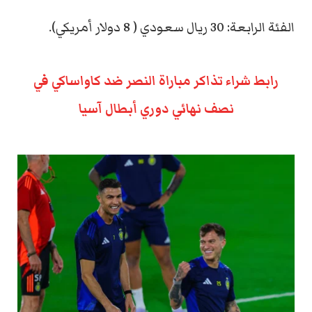
الفئة الرابعة: 30 ريال سعودي ( 8 دولار أمريكي).
رابط شراء تذاكر مباراة النصر ضد كاواساكي في
نصف نهائي دوري أبطال آسيا