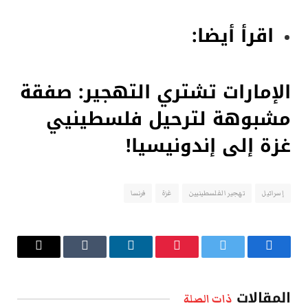
اقرأ أيضا:
الإمارات تشتري التهجير: صفقة
مشبوهة لترحيل فلسطينيي
غزة إلى إندونيسيا!
إسرائيل
تهجير الفلسطينيين
غزة
فرنسا
فيسبوك
تويتر
بينتيريست
لينكدإن
Tumblr
البريد
الإلكتروني
المقالات
ذات الصلة