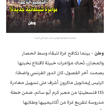
مؤامرة شيطانية لتهجير نخب غزة غلى فرنسا
وطن
– بينما تكافح غزة للبقاء وسط الحصار
والمجازر، تُحاك مؤامرات خبيثة لاقتلاع نخبتها
بصمت. آخر الفصول، كان الدور الفرنسي واضحًا:
الرئيس إيمانويل ماكرون أشرف على تسهيل مغادرة
115 فلسطينيًا من معبر كرم أبو سالم، ضمن خطة
مدروسة لتفريغ غزة من أكاديمييها وطلابها