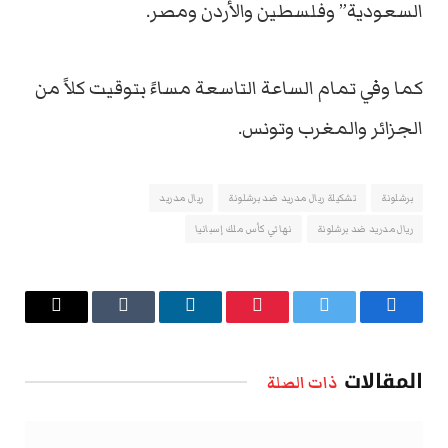
السعودية” وفلسطين والأردن ومصر.
كما وفي تمام الساعة التاسعة مساءً بتوقيت كلاً من
الجزائر والمغرب وتونس.
برشلونة
تشكيلة ريال مدريد ضد برشلونة
ريال مدريد
ريال مدريد ضد برشلونة
نهائي كأس ملك إسبانيا
فيسبوك
تويتر
بينتيريست
لينكدإن
Tumblr
البريد
الإلكتروني
المقالات
ذات الصلة