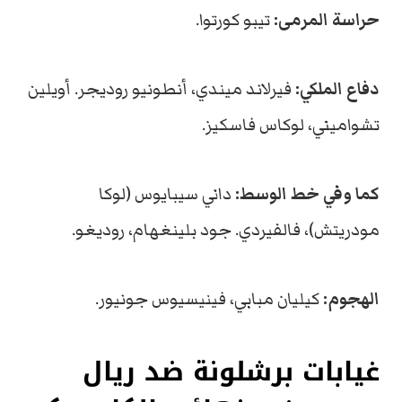
حراسة المرمى:
تيبو كورتوا.
دفاع الملكي:
فيرلاند ميندي، أنطونيو روديجر. أويلين
تشواميني، لوكاس فاسكيز.
كما وفي خط الوسط:
داني سيبايوس (لوكا
مودريتش)، فالفيردي. جود بلينغهام، روديغو.
الهجوم:
كيليان مبابي، فينيسيوس جونيور.
غيابات برشلونة ضد ريال