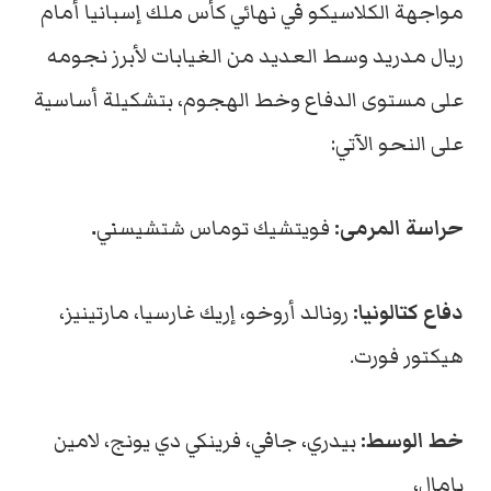
مواجهة الكلاسيكو في نهائي كأس ملك إسبانيا أمام
ريال مدريد وسط العديد من الغيابات لأبرز نجومه
على مستوى الدفاع وخط الهجوم، بتشكيلة أساسية
على النحو الآتي:
حراسة المرمى:
فويتشيك توماس شتشيسني
.
دفاع كتالونيا:
رونالد أروخو، إريك غارسيا، مارتينيز،
هيكتور فورت.
خط الوسط:
بيدري، جافي، فرينكي دي يونج، لامين
يامال،