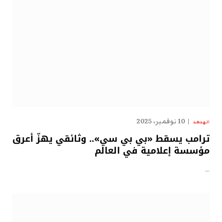
10 نوفمبر، 2025
الهدهد
ترامب يسقط «بي بي سي».. وثائقي يهزّ أعرق
مؤسسة إعلامية في العالم
…