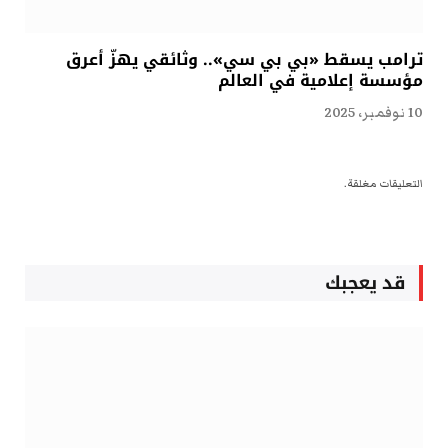
ترامب يسقط «بي بي سي».. وثائقي يهزّ أعرق
مؤسسة إعلامية في العالم
10 نوفمبر، 2025
التعليقات مغلقة.
قد يعجبك