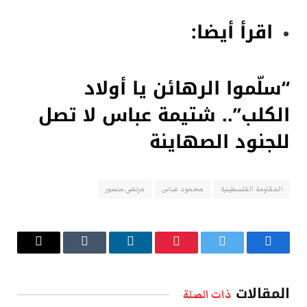
اقرأ أيضا:
“سلّموا الرهائن يا أولاد
الكلب”.. شتيمة عباس لا تصل
للجنود الصهاينة
المقاومة الفلسطينية
محمود عباس
مرتضى منصور
فيسبوك
تويتر
بينتيريست
لينكدإن
Tumblr
البريد
الإلكتروني
المقالات
ذات الصلة