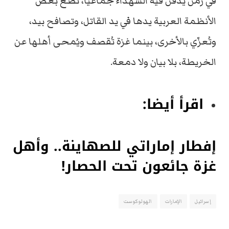
في زمن يُدفن فيه الشهداء جماعيًا، تضع بعض
الأنظمة العربية يدها في يد القاتل، وتصافح بيد،
وتُعزّي بالأخرى، بينما غزة تُقصف ويُمحى أهلها عن
الخريطة، بلا بيان ولا دمعة.
اقرأ أيضا:
إفطار إماراتي للصهاينة.. وأهل
غزة جائعون تحت الحصار!
إسرائيل
الإمارات
الهولوكوست