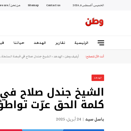
الخميس, أغسطس 6, 2026
Contact us
Sitemap
من نحن / Who we are
الرئيسية
تقارير
الهدهد
حياتنا
فيد
أنت الآن تتصفح:
أرشيف وطن
»
الهدهد
»
الشيخ جندل صلاح في قبضة السلطة.. 
الهدهد
الشيخ جندل صلاح في 
كلمة الحق عرّت تواط
باسل سيد
24 أبريل، 2025