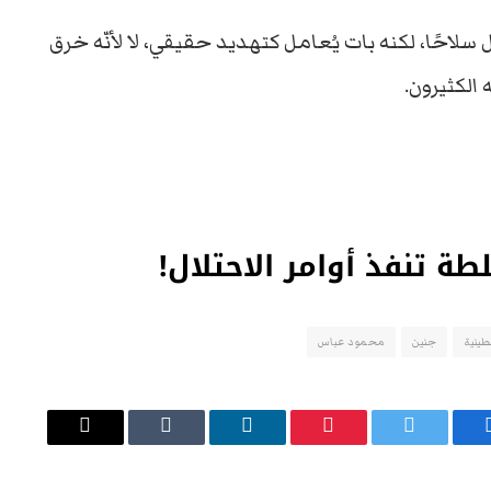
احًا، لكنه بات يُعامل كتهديد حقيقي، لا لأنّه خرق
الكثيرون.
ة تنفذ أوامر الاحتلال!
طينية
جنين
محمود عباس
يسبوك
تويتر
بينتيريست
لينكدإن
Tumblr
البريد
الإلكتروني