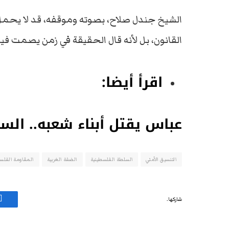
الشيخ جندل صلاح، بصوته وموقفه، قد لا يحمل سل
القانون، بل لأنه قال الحقيقة في زمن يصمت فيه 
اقرأ أيضا:
عباس يقتل أبناء شعبه.. السلط
التنسيق الأمني
السلطة الفلسطينية
الضفة الغربية
المقاومة الفلس
شاركها.
ف