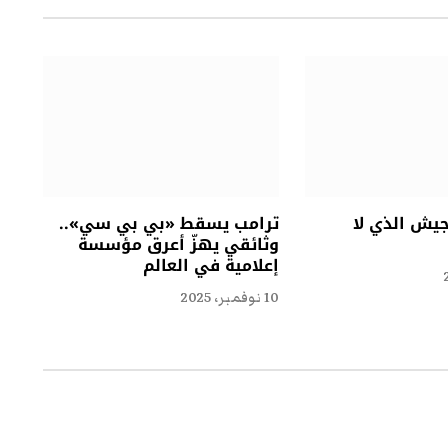
جيش الذي لا
ترامب يسقط «بي بي سي»..
وثائقي يهزّ أعرق مؤسسة
إعلامية في العالم
10 نوفمبر، 2025