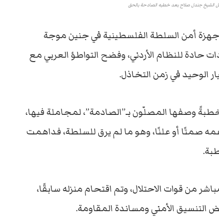
قل الشيخ جندل صلاح بعد خطبه الصادحة بالحق
أجهزة أمن السلطة الفلسطينية في جنين موجة
دات حادة للنظام الأردني، وفضح التواطؤ العربي مع
يار الوحيد في زمن التخاذل.
طبةً وصفها المصلّون بـ”الصادمة”، لمجاملة فيها،
ه صمتًا أو علنًا، وهو ما لم يرق للسلطة، فداهمت
بة.
شر من قوات الاحتلال، وتم اقتحام منزله سابقًا،
رفض التنسيق الأمني ومساندة المقاومة.