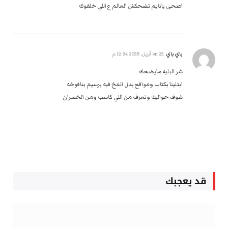
اصحى يانايم تضحكش العالم ع اللي خلفوك
باي باي
on
22 أبريل، 2025 12:34 م
شر البليه مايضحك
ابتلينا بكتاب ومواقع بدل المخ فيه برسيم بنافوخه
شوف حواليك وتعرف من اللي كاسب ومن الخسران
قد يعجبك